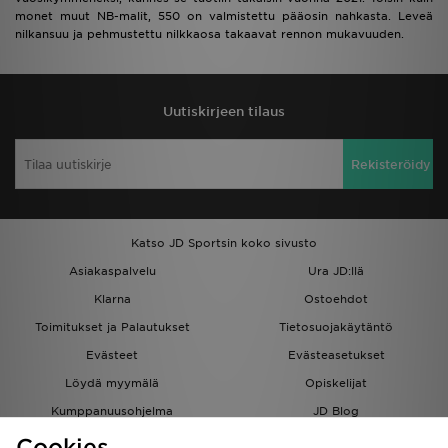
monet muut NB-malit, 550 on valmistettu pääosin nahkasta. Leveä
nilkansuu ja pehmustettu nilkkaosa takaavat rennon mukavuuden.
Uutiskirjeen tilaus
Rekisteröidy
Katso JD Sportsin koko sivusto
Asiakaspalvelu
Ura JD:llä
Klarna
Ostoehdot
Toimitukset ja Palautukset
Tietosuojakäytäntö
Evästeet
Evästeasetukset
Löydä myymälä
Opiskelijat
Kumppanuusohjelma
JD Blog
Cookies