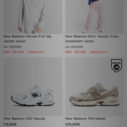
New Balance Woven Full Zip
New Balance Girls' Varsity Crew
Jacket Junior
Sweatshirt Junior
70,00€
50,00€
Oli
Oli
Nyt
Nyt
55,00€
20,00€
Säästä 21%
Säästä 60%
New Balance 530 Vauvat
New Balance 740 Naiset
70,00€
120,00€