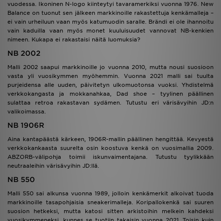
vuodessa. Ikoninen N-logo kiinteytyi tavaramerkiksi vuonna 1976. New
Balance on tuonut sen jälkeen markkinoille rakastettuja kenkämalleja –
ei vain urheiluun vaan myös katumuodin saralle. Brändi ei ole ihannoitu
vain kaduilla vaan myös monet kuuluisuudet vannovat NB-kenkien
nimeen. Kukapa ei rakastaisi näitä luomuksia?
NB 2002
Malli 2002 saapui markkinoille jo vuonna 2010, mutta nousi suosioon
vasta yli vuosikymmen myöhemmin. Vuonna 2021 malli sai tuulta
purjeidensa alle uuden, päivitetyn ulkomuotonsa vuoksi. Yhdistelmä
verkkokangasta ja mokkanahkaa, Dad shoe – tyylinen päällinen
sulattaa retroa rakastavan sydämen. Tutustu eri värisävyihin JD:n
valikoimassa.
NB 1906R
Aina kantapäästä kärkeen, 1906R-mallin päällinen hengittää. Kevyestä
verkkokankaasta suurelta osin koostuva kenkä on vuosimallia 2009.
ABZORB-välipohja toimii iskunvaimentajana. Tutustu tyylikkään
neutraaleihin värisävyihin JD:llä.
NB 550
Malli 550 sai alkunsa vuonna 1989, jolloin kenkämerkit alkoivat tuoda
markkinoille tasapohjaisia sneakerimalleja. Koripallokenkä sai suuren
suosion hetkeksi, mutta katosi sitten arkistoihin melkein kahdeksi
vuosikymmeneksi, kunnes se tuotiin takaisin vuonna 2021. Toisin kuin