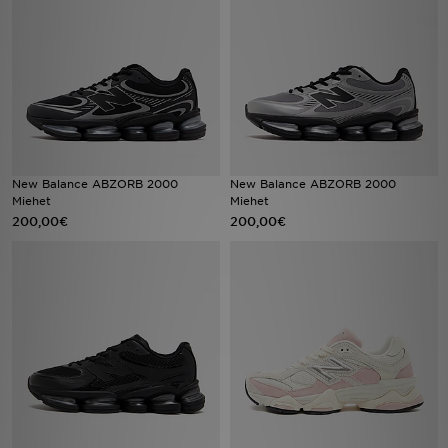
Urheilu
Lataa JD-sovellus
Minun JD
Minun viestini
New Balance ABZORB 2000
New Balance ABZORB 2000
Miehet
Miehet
200,00€
200,00€
Asiakaspalvelu ja tietoa