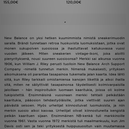
155,00€
120,00€
New Balance on yksi hetken kuumimmista nimistä sneakerimuodin
saralla. Brändi tunnetaan retroa huokuvista luomuksistaan, jotka ovat
monen sukupolven suosiossa ja ihastuttavat katukuvassa vuosi
vuoden jälkeen. Miten sneakerien vintage-ikoni, joka aloitti
pienyrityksenä, nousi suureen suosioonsa? Merkki sai alkunsa vuonna
1906, kun William J. Riley perusti tuolloin New Balance Arch Support
Company -nimellä tunnetun merkin. Nimensä mukaisesti, yrityksen
aikomuksena oli parantaa tasapainoa tukemalla jalan kaarta. Idea lähti
siitä, kun Riley tarkkaili omistamiensa kanojen liikettä ja alkoi ihailla
sitä, miten ne säilyttivät tasapainonsa täydellisesti kolmivarpaisilla
jaloillaan – hän inspiroituikin luomaan kaaritukia, joissa oli kolme
tukipistettä. Ensimmäisinä vuosinaan merkki tehtaili pelkästään
kaaritukia, pääosion tehdastyöläisille, jotka viettivät suuren ajan
päivästä seisoen. Myös urheilijat kiinnostuivat luomuksista, ja niin
merkin suosio alkoi kasvaa. Urheilijat olivat kiinnostuneita kengistä
pelkän kaarituen sijaan. Ensimmäinen NB-kenkä tuli markkinoille
vuonna 1961. Vasta vuonna 1972 merkistä tuli maailmankuulu, kun Jim
Davis osti sen ja teki yrityksestä huippusuositun vain muutamassa