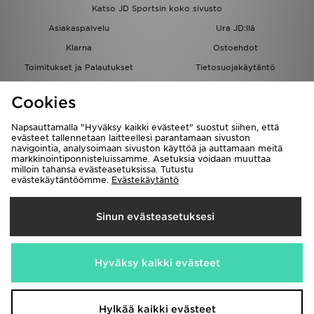
Katso JD Sportsin koko sivusto
Asiakaspalvelu
Ura JD:llä
Klarna
Ostoehdot
Toimitukset ja Palautukset
Tietosuojakäytäntö
Evästeet
Evästeasetukset
Cookies
Löydä myymälä
Opiskelijat
Kumppanuusohjelma
JD Blog
Napsauttamalla "Hyväksy kaikki evästeet" suostut siihen, että
evästeet tallennetaan laitteellesi parantamaan sivuston
navigointia, analysoimaan sivuston käyttöä ja auttamaan meitä
markkinointiponnisteluissamme. Asetuksia voidaan muuttaa
milloin tahansa evästeasetuksissa. Tutustu
evästekäytäntöömme.
Evästekäytäntö
Toimitetaan
Sinun evästeasetuksesi
Suomi
Me hyväksymme seuraavat maksutavat
Hyväksy kaikki evästeet
Vieraile yrityksemme sivulla
www.jdplc.com
Hylkää kaikki evästeet