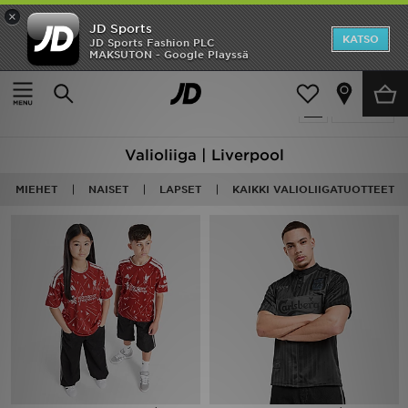
×
JD Sports
Etusivu
KATSO
JD Sports Fashion PLC
MAKSUTON - Google Playssä
Etusivu
Football - Liverpool
Ale
5 tuotetta
Suodata
Uutuudet
Valioliiga | Liverpool
Naiset
MIEHET
NAISET
LAPSET
KAIKKI VALIOLIIGATUOTTEET
Miehet
Lapset
Suosikit
Tuotemerkit
Inspiroidu
Jalkapallo