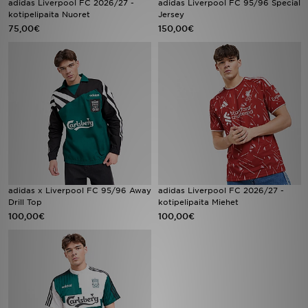
adidas Liverpool FC 2026/27 -
adidas Liverpool FC 95/96 Special
kotipelipaita Nuoret
Jersey
75,00€
150,00€
Urheilu
Lataa JD-sovellus
Minun JD
Minun viestini
Asiakaspalvelu ja tietoa
adidas x Liverpool FC 95/96 Away
adidas Liverpool FC 2026/27 -
Drill Top
kotipelipaita Miehet
100,00€
100,00€