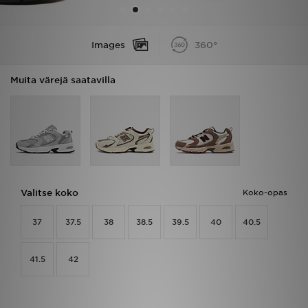
Urheilu
Images
360°
Lataa JD-sovellus
Muita värejä saatavilla
Minun JD
Minun viestini
Asiakaspalvelu ja tietoa
Valitse koko
Koko-opas
37
37.5
38
38.5
39.5
40
40.5
41.5
42