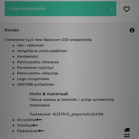
Lisää ostoskoriin
Kuvaus
Viimeistele tyyli New Balancen 530-sneakereillä.
Väri: valkoinen
Hengittävä verkkopäällinen
Kantalenkki
Pehmustettu nilkkaosa
Perinteinen nyöritys
Pehmustettu välipohja
Logo sivupinnalla
ABZORB-pohjallinen
Hoito & materiaali
Yläosa nahkaa ja tekstiiliä / pohja synteettistä
materiaalia
Tuotekoodi: 16237972_jdsportsfi/224316
Arvostelut
Toimitus
Palautukset