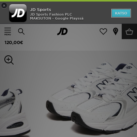
×
JD Sports
Etusivu
KATSO
JD Sports Fashion PLC
MAKSUTON - Google Playssä
Etusivu
Naiset
Naisten kengät
Tennarit
Ale
New Balance 530 Naiset
Uutuudet
120,00€
Naiset
Miehet
Lapset
Suosikit
Tuotemerkit
Inspiroidu
Jalkapallo