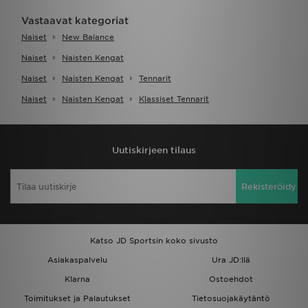
Vastaavat kategoriat
Naiset
New Balance
Naiset
Naisten Kengat
Naiset
Naisten Kengat
Tennarit
Naiset
Naisten Kengat
Klassiset Tennarit
Uutiskirjeen tilaus
Rekisteröidy
Katso JD Sportsin koko sivusto
Asiakaspalvelu
Ura JD:llä
Klarna
Ostoehdot
Toimitukset ja Palautukset
Tietosuojakäytäntö