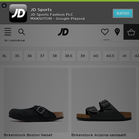
×
JD Sports
Etusivu
KATSO
JD Sports Fashion PLC
MAKSUTON - Google Playssä
Etusivu
Naiset
ALE
Naiset - Outdoor
Suodata
Uutuudet
61 tuotetta
Naiset
XL
35
36
37
38
38.5
39
40
40.5
41
4
Miehet
Lapset
Suosikit
Tuotemerkit
Inspiroidu
Birkenstock Boston Naiset
Birkenstock Arizona-sandaalit
Jalkapallo