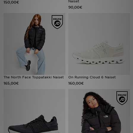
Naiset
150,00€
90,00€
Urheilu
Lataa JD-sovellus
Minun JD
Minun viestini
Asiakaspalvelu ja tietoa
The North Face Toppatakki Naiset
On Running Cloud 6 Naiset
165,00€
160,00€