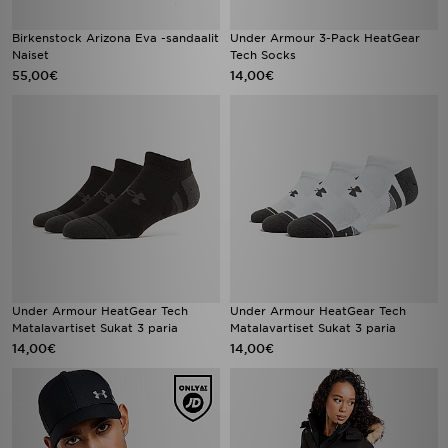
Birkenstock Arizona Eva -sandaalit
Under Armour 3-Pack HeatGear
Naiset
Tech Socks
55,00€
14,00€
Under Armour HeatGear Tech
Under Armour HeatGear Tech
Matalavartiset Sukat 3 paria
Matalavartiset Sukat 3 paria
14,00€
14,00€