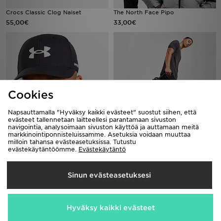
Crocs Classic Clog Naiset
The North Face Pipo
55,00€
33,00€
Cookies
Napsauttamalla "Hyväksy kaikki evästeet" suostut siihen, että
evästeet tallennetaan laitteellesi parantamaan sivuston
navigointia, analysoimaan sivuston käyttöä ja auttamaan meitä
markkinointiponnisteluissamme. Asetuksia voidaan muuttaa
Under Armour Lippalakki
Under Armour Urheilukassi XS
milloin tahansa evästeasetuksissa. Tutustu
22,00€
35,00€
evästekäytäntöömme.
Evästekäytäntö
Sinun evästeasetuksesi
Hyväksy kaikki evästeet