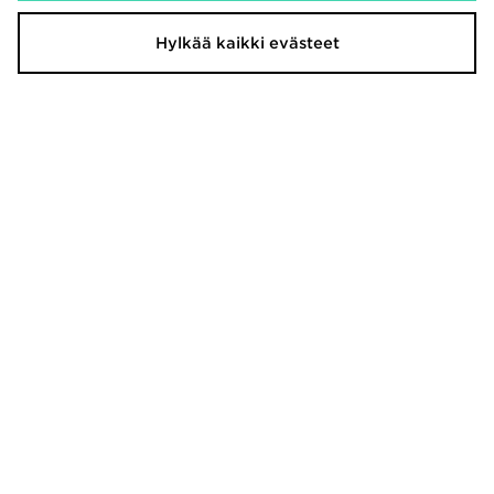
Hylkää kaikki evästeet
The North Face Olkalaukku
Salomon XT-6 Naiset
37,00€
180,00€
Under Armour Duffelikassi
Timberland 6" Premium -saappaat
Naiset
40,00€
220,00€