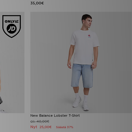
35,00€
New Balance Lobster T-Shirt
40,00€
Oli
Nyt
25,00€
Säästä 37%