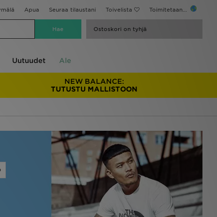
ymälä
Apua
Seuraa tilaustani
Toivelista
Toimitetaan...
Ostoskori on tyhjä
Uutuudet
Ale
NEW BALANCE:
TUTUSTU MALLISTOON
D