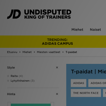
Miehet
Naiset
TRENDING:
ADIDAS CAMPUS
Etusivu
Miehet
Miesten vaatteet
T-paidat
Style
T-paidat | Mi
Raita
(4)
Lyhythihainen
(3)
ADIDAS
ADIDAS O
THE NORTH FACE
Hinta