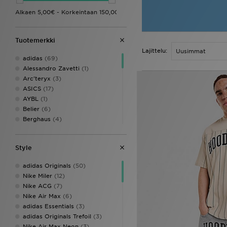
Tuotemerkki
Lajittelu:
adidas
(69)
Alessandro Zavetti
(1)
Arc'teryx
(3)
ASICS
(17)
AYBL
(1)
Belier
(6)
Berghaus
(4)
BOSS
(12)
Champion
(5)
Style
Columbia
(4)
DAILYSZN
(2)
adidas Originals
(50)
EA7 Emporio Armani
(12)
Nike Miler
(12)
Ed Hardy
(2)
Nike ACG
(7)
Fred Perry
(11)
Nike Air Max
(6)
Hoodrich
(26)
adidas Essentials
(3)
HUGO
(2)
adidas Originals Trefoil
(3)
Jordan
(22)
Nike Air Max Neon
(3)