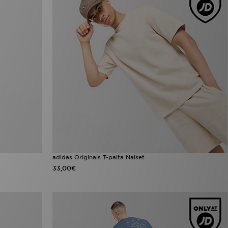
adidas Originals T-paita Naiset
33,00€