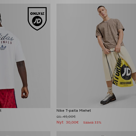
t
Nike T-paita Miehet
45,00€
Oli
Nyt
30,00€
Säästä 33%