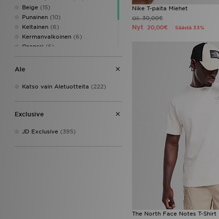
Beige
(15)
Nike T-paita Miehet
Vans
(7)
Punainen
(10)
30,00€
Oli
Zavetti Canada
(1)
Nyt
Keltainen
(6)
20,00€
Säästä 33%
Kermanvalkoinen
(6)
Oranssi
(6)
Violetti
(5)
Monivärinen
(1)
Ale
Multicolor
(1)
Katso vain Aletuotteita
(222)
Exclusive
JD Exclusive
(395)
The North Face Notes T-Shirt