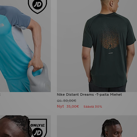
t
Nike Distant Dreams -T-paita Miehet
50,00€
Oli
Nyt
35,00€
Säästä 30%