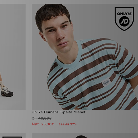
Unlike Humans T-paita Miehet
40,00€
Oli
Nyt
25,00€
Säästä 37%