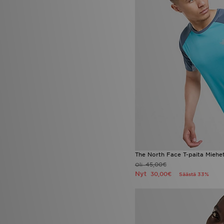
The North Face T-paita Miehe
45,00€
Oli
Nyt
30,00€
Säästä 33%