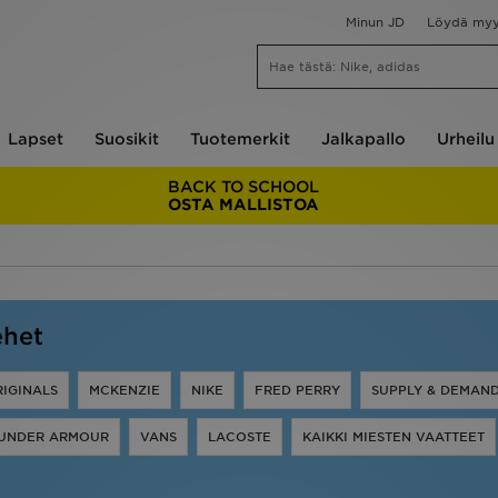
Minun JD
Löydä my
Lapset
Suosikit
Tuotemerkit
Jalkapallo
Urheilu
BACK TO SCHOOL
OSTA MALLISTOA
ehet
RIGINALS
MCKENZIE
NIKE
FRED PERRY
SUPPLY & DEMAN
UNDER ARMOUR
VANS
LACOSTE
KAIKKI MIESTEN VAATTEET