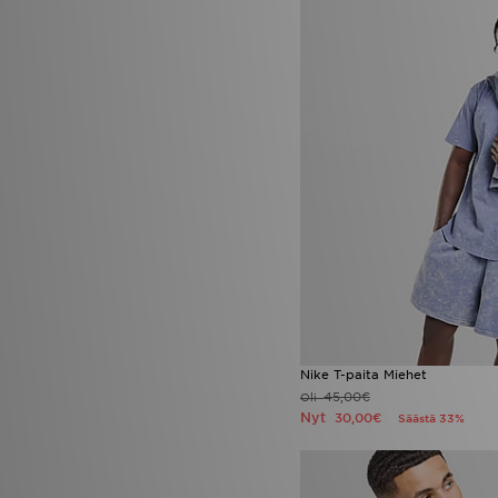
Nike T-paita Miehet
45,00€
Oli
Nyt
30,00€
Säästä 33%