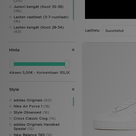
(215)
Juniori kengät (Koot 35-38)
(116)
Lasten vaatteet (3-7-vuotiaat)
(16)
Lasten kengät (Koot 28-34)
Lajittelu:
(63)
Vauvojen vaatteet (0-3-
vuotiaat)
(17)
Vauvojen kengät (Koot 16-27)
Hinta
(48)
Lasten asusteet
(26)
Style
adidas Originals
(60)
Nike Air Force 1
(18)
Style Obsessed
(16)
Crocs Classic Clog
(14)
adidas Originals Handball
Spezial
(12)
New Balance 740
(12)