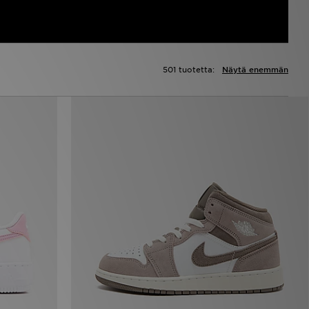
501 tuotetta:
Näytä enemmän