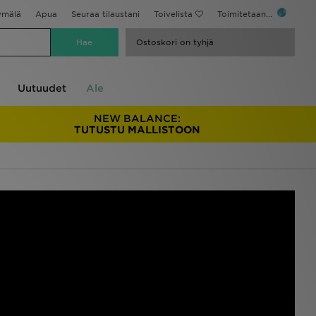
ymälä
Apua
Seuraa tilaustani
Toivelista
Toimitetaan...
Ostoskori on tyhjä
Uutuudet
Ale
NEW BALANCE:
TUTUSTU MALLISTOON