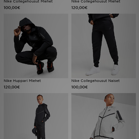
Nike Collegehousut Miehet
Nike Collegehousut Miehet
100,00€
120,00€
Urheilu
Lataa JD-sovellus
Minun JD
Minun viestini
Asiakaspalvelu ja tietoa
Nike Huppari Miehet
Nike Collegehousut Naiset
120,00€
100,00€