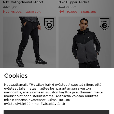
Nike Collegehousut Miehet
Nike Huppari Miehet
110,00€
130,00€
Oli
Oli
Nyt
Nyt
45,00€
80,00€
Säästä 59%
Säästä 38%
Nike Collegehousut Miehet
Nike Huppari Miehet
Cookies
110,00€
130,00€
Oli
Oli
Nyt
Nyt
60,00€
60,00€
Säästä 45%
Säästä 54%
Napsauttamalla "Hyväksy kaikki evästeet" suostut siihen, että
evästeet tallennetaan laitteellesi parantamaan sivuston
navigointia, analysoimaan sivuston käyttöä ja auttamaan meitä
markkinointiponnisteluissamme. Asetuksia voidaan muuttaa
milloin tahansa evästeasetuksissa. Tutustu
evästekäytäntöömme.
Evästekäytäntö