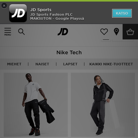
×
JD Sports
Etusivu
KATSO
JD Sports Fashion PLC
MAKSUTON - Google Playssä
Etusivu
Nike Tech
Ale
40 tuotetta
Suodata
Uutuudet
Nike Tech
Naiset
MIEHET
NAISET
LAPSET
KAIKKI NIKE-TUOTTEET
Miehet
Lapset
Suosikit
Tuotemerkit
Inspiroidu
Jalkapallo