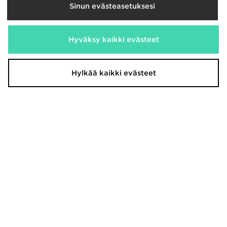
Sinun evästeasetuksesi
Hyväksy kaikki evästeet
Nike Collegehousut Miehet
Nike Tech Woven Full Zip Hooded
Jacket
110,00€
Oli
Nyt
Hylkää kaikki evästeet
120,00€
65,00€
Oli
Säästä 41%
Nyt
90,00€
Säästä 25%
Nike Collegehousut Nuoret
Nike Collegehousut Nuoret
75,00€
75,00€
Oli
Oli
Nyt
Nyt
40,00€
40,00€
Säästä 47%
Säästä 47%