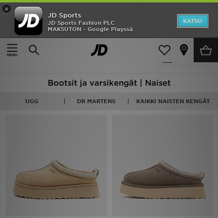
×
JD Sports
Etusivu
KATSO
JD Sports Fashion PLC
MAKSUTON - Google Playssä
Etusivu
Naiset
Naisten kengät
Saappaat ja kengät
Ale
16 tuotetta
Suodata
Uutuudet
Bootsit ja varsikengät | Naiset
Naiset
UGG
DR MARTENS
KAIKKI NAISTEN KENGÄT
Miehet
Lapset
Suosikit
Tuotemerkit
Inspiroidu
Jalkapallo