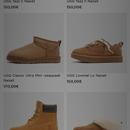
UGG Tazz II Naiset
UGG Tazz II Naiset
150,00€
150,00€
Urheilu
Lataa JD-sovellus
Minun JD
Minun viestini
Asiakaspalvelu ja tietoa
UGG Classic Ultra Mini -saappaat
UGG Lowmel Lo Naiset
Naiset
150,00€
170,00€