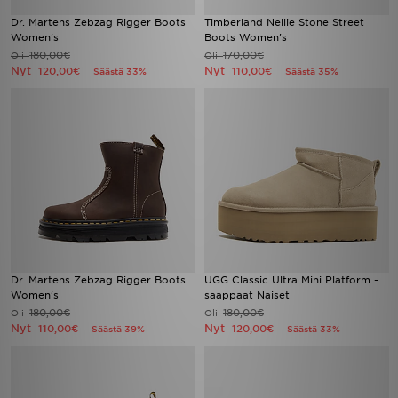
Dr. Martens Zebzag Rigger Boots
Timberland Nellie Stone Street
Women's
Boots Women's
180,00€
170,00€
Oli
Oli
Nyt
Nyt
120,00€
110,00€
Säästä 33%
Säästä 35%
Dr. Martens Zebzag Rigger Boots
UGG Classic Ultra Mini Platform -
Women's
saappaat Naiset
180,00€
180,00€
Oli
Oli
Nyt
Nyt
110,00€
120,00€
Säästä 39%
Säästä 33%