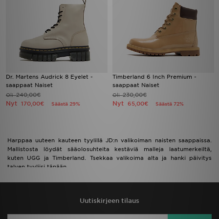
Dr. Martens Audrick 8 Eyelet -
Timberland 6 Inch Premium -
saappaat Naiset
saappaat Naiset
240,00€
230,00€
Oli
Oli
Nyt
Nyt
170,00€
65,00€
Säästä 29%
Säästä 72%
Harppaa uuteen kauteen tyylillä JD:n valikoiman naisten saappaissa.
Mallistosta löydät sääolosuhteita kestäviä malleja laatumerkeiltä,
kuten UGG ja Timberland. Tsekkaa valikoima alta ja hanki päivitys
talven tyyliisi tänään.
Uutiskirjeen tilaus