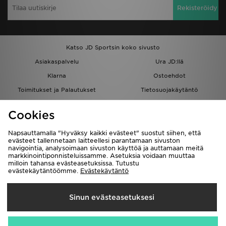
Rekisteröidy
Katso JD Sportsin koko sivusto
Asiakaspalvelu
Ura JD:llä
Klarna
Ostoehdot
Toimitukset ja Palautukset
Tietosuojakäytäntö
Evästeet
Evästeasetukset
Cookies
Löydä myymälä
Opiskelijat
Kumppanuusohjelma
JD Blog
Napsauttamalla "Hyväksy kaikki evästeet" suostut siihen, että
evästeet tallennetaan laitteellesi parantamaan sivuston
navigointia, analysoimaan sivuston käyttöä ja auttamaan meitä
markkinointiponnisteluissamme. Asetuksia voidaan muuttaa
milloin tahansa evästeasetuksissa. Tutustu
evästekäytäntöömme.
Evästekäytäntö
Toimitetaan
Sinun evästeasetuksesi
Suomi