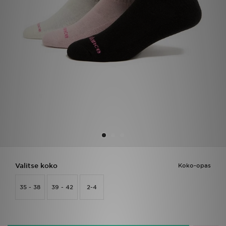
Urheilu
Lataa JD-sovellus
Minun JD
Minun viestini
Asiakaspalvelu ja tietoa
Valitse koko
Koko-opas
35 - 38
39 - 42
2-4