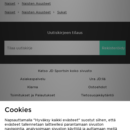
Naiset
Naisten Asusteet
Naiset
Naisten Asusteet
Sukat
Uutiskirjeen tilaus
Rekisteröidy
Katso JD Sportsin koko sivusto
Asiakaspalvelu
Ura JD:llä
Klarna
Ostoehdot
Toimitukset ja Palautukset
Tietosuojakäytäntö
Evästeet
Evästeasetukset
Cookies
Löydä myymälä
Opiskelijat
Kumppanuusohjelma
JD Blog
Napsauttamalla "Hyväksy kaikki evästeet" suostut siihen, että
evästeet tallennetaan laitteellesi parantamaan sivuston
navigointia, analysoimaan sivuston käyttöä ja auttamaan meitä