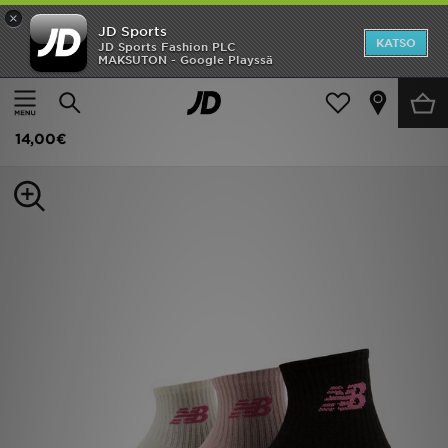
×
JD Sports
Etusivu
KATSO
JD Sports Fashion PLC
MAKSUTON - Google Playssä
Etusivu
Naiset
Naisten asusteet
Sukat
Ale
New Balance 3-Pack Quarter Socks
Uutuudet
14,00€
Naiset
Miehet
Lapset
Suosikit
Tuotemerkit
Inspiroidu
Jalkapallo