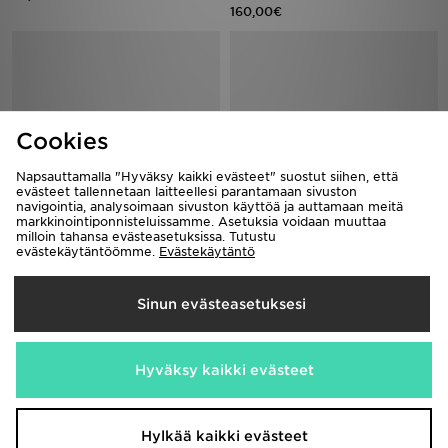
160,00€
Cookies
Napsauttamalla "Hyväksy kaikki evästeet" suostut siihen, että
evästeet tallennetaan laitteellesi parantamaan sivuston
navigointia, analysoimaan sivuston käyttöä ja auttamaan meitä
markkinointiponnisteluissamme. Asetuksia voidaan muuttaa
milloin tahansa evästeasetuksissa. Tutustu
adidas Originals Campus 00s
New Balance 530 Vauvat
evästekäytäntöömme.
Evästekäytäntö
Lapset
70,00€
70,00€
Sinun evästeasetuksesi
Hyväksy kaikki evästeet
Hylkää kaikki evästeet