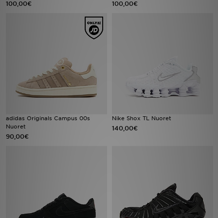
100,00€
100,00€
Urheilu
Lataa JD-sovellus
Minun JD
Minun viestini
Asiakaspalvelu ja tietoa
adidas Originals Campus 00s
Nike Shox TL Nuoret
Nuoret
140,00€
90,00€