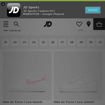
×
JD Sports
Etusivu
KATSO
JD Sports Fashion PLC
MAKSUTON - Google Playssä
Etusivu
Lapset
Ale
Lapset - Sneakerit Ja Tennarit
Suodata
Uutuudet
461 tuotetta
Naiset
21
22
23
24
25
26
27
28
29
30
31
Miehet
Lapset
Suosikit
Tuotemerkit
Inspiroidu
Nike Air Force 1 Low Nuoret
Nike Air Force 1 Low Juniorit
Jalkapallo