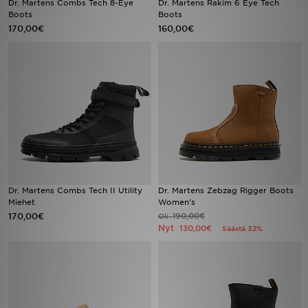
Dr. Martens Combs Tech 8-Eye
Dr. Martens Rakim 6 Eye Tech
Boots
Boots
170,00€
160,00€
Urheilu
Lataa JD-sovellus
Minun JD
Minun viestini
Asiakaspalvelu ja tietoa
Dr. Martens Combs Tech II Utility
Dr. Martens Zebzag Rigger Boots
Miehet
Women's
170,00€
190,00€
Oli
Nyt
130,00€
Säästä 32%