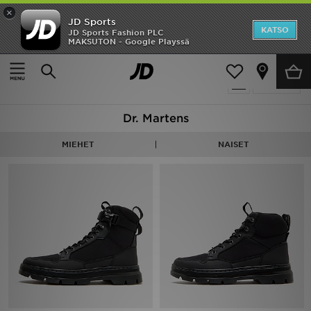
×
JD Sports
Etusivu
KATSO
JD Sports Fashion PLC
MAKSUTON - Google Playssä
Etusivu
Dr. Martens
Ale
8 tuotetta
Suodata
Uutuudet
Dr. Martens
Naiset
MIEHET
NAISET
Miehet
Lapset
Suosikit
Tuotemerkit
Inspiroidu
Jalkapallo