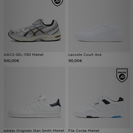
Urheilu
Lataa JD-sovellus
Minun JD
Minun viestini
ASICS GEL-1130 Miehet
Lacoste Court Ace
100,00€
90,00€
Asiakaspalvelu ja tietoa
adidas Originals Stan Smith Miehet
Fila Corda Miehet