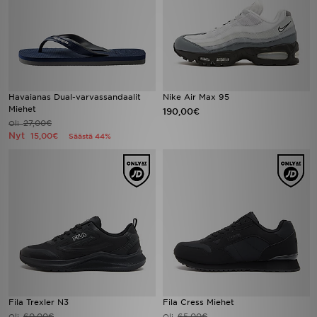
Havaianas Dual-varvassandaalit
Nike Air Max 95
Miehet
190,00€
27,00€
Oli
Nyt
15,00€
Säästä 44%
Fila Trexler N3
Fila Cress Miehet
60,00€
65,00€
Oli
Oli