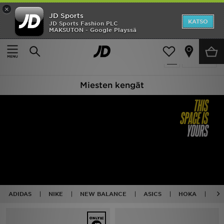
×
JD Sports
Etusivu
KATSO
JD Sports Fashion PLC
MAKSUTON - Google Playssä
Etusivu
Miehet
Miesten kengät
Ale
588 tuotetta
Suodata
Uutuudet
Miesten kengät
Naiset
Miehet
Lapset
Suosikit
Tuotemerkit
ADIDAS
NIKE
NEW BALANCE
ASICS
HOKA
AF
Inspiroidu
Jalkapallo