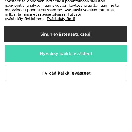
evästeet tallennetaan laitteellesi parantamaan sivuston
navigointia, analysoimaan sivuston käyttöä ja auttamaan meitä
markkinointiponnisteluissamme. Asetuksia voidaan muuttaa
milloin tahansa evästeasetuksissa. Tutustu
evästekäytäntöömme.
Evästekäytäntö
Sinun evästeasetuksesi
Hyväksy kaikki evästeet
Fila Valado ADV 2
New Balance 740 Miehet
70,00€
120,00€
Oli
Nyt
40,00€
Säästä 43%
Hylkää kaikki evästeet