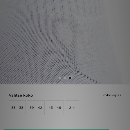
Urheilu
Lataa JD-sovellus
Minun JD
Minun viestini
Asiakaspalvelu ja tietoa
Valitse koko
Koko-opas
35 - 38
39 - 42
43 - 46
2-4