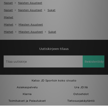
Naiset
Naisten Asusteet
Naiset
Naisten Asusteet
Sukat
Miehet
Miehet
Miesten Asusteet
Miehet
Miesten Asusteet
Sukat
Uutiskirjeen tilaus
Rekisteröidy
Katso JD Sportsin koko sivusto
Asiakaspalvelu
Ura JD:llä
Klarna
Ostoehdot
Toimitukset ja Palautukset
Tietosuojakäytäntö
Evästeet
Evästeasetukset