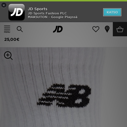
×
JD Sports
Etusivu
KATSO
JD Sports Fashion PLC
MAKSUTON - Google Playssä
Etusivu
Naiset
Naisten asusteet
Sukat
Ale
New Balance 6-Pack Quarter Socks
Uutuudet
25,00€
Naiset
Miehet
Lapset
Suosikit
Tuotemerkit
Inspiroidu
Jalkapallo