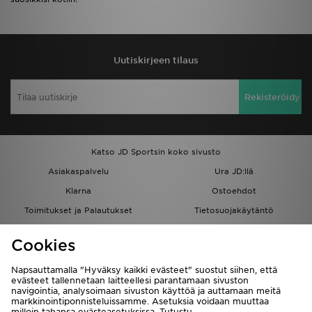
Uutiskirjeen tilaus
Rekisteröidy
Katso JD Sportsin koko sivusto
Asiakaspalvelu
Ura JD:llä
Klarna
Ostoehdot
Toimitukset ja Palautukset
Tietosuojakäytäntö
Evästeet
Evästeasetukset
Cookies
Löydä myymälä
Opiskelijat
Kumppanuusohjelma
JD Blog
Napsauttamalla "Hyväksy kaikki evästeet" suostut siihen, että
evästeet tallennetaan laitteellesi parantamaan sivuston
navigointia, analysoimaan sivuston käyttöä ja auttamaan meitä
markkinointiponnisteluissamme. Asetuksia voidaan muuttaa
milloin tahansa evästeasetuksissa. Tutustu