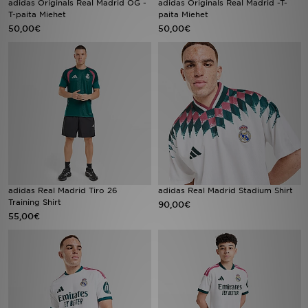
adidas Originals Real Madrid OG -
adidas Originals Real Madrid -T-
T-paita Miehet
paita Miehet
50,00€
50,00€
Urheilu
Lataa JD-sovellus
Minun JD
Minun viestini
Asiakaspalvelu ja tietoa
adidas Real Madrid Tiro 26
adidas Real Madrid Stadium Shirt
Training Shirt
90,00€
55,00€