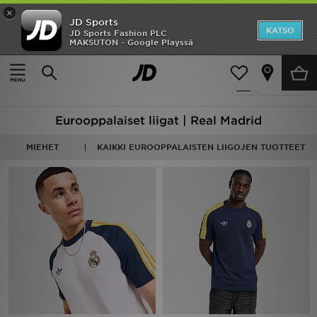
×
JD Sports
Etusivu
KATSO
JD Sports Fashion PLC
MAKSUTON - Google Playssä
Etusivu
Football - Real Madrid
Ale
14 tuotetta
Suodata
Uutuudet
Eurooppalaiset liigat | Real Madrid
Naiset
MIEHET
KAIKKI EUROOPPALAISTEN LIIGOJEN TUOTTEET
Miehet
Lapset
Suosikit
Tuotemerkit
Inspiroidu
Jalkapallo