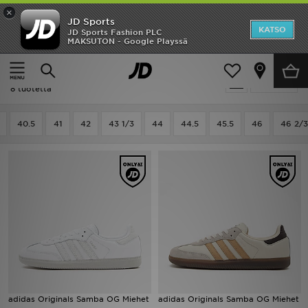
×
JD Sports
Etusivu
KATSO
JD Sports Fashion PLC
MAKSUTON - Google Playssä
Etusivu
Miehet
Ale
Miehet - Adidas Originals Samba
Suodata
Uutuudet
8 tuotetta
Naiset
40.5
41
42
43 1/3
44
44.5
45.5
46
46 2/3
Miehet
Lapset
Suosikit
Tuotemerkit
Inspiroidu
adidas Originals Samba OG Miehet
adidas Originals Samba OG Miehet
Jalkapallo