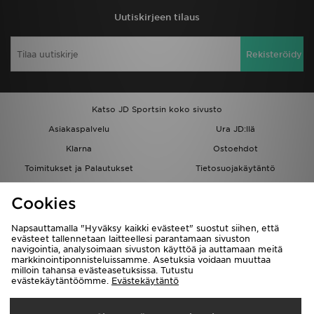
Uutiskirjeen tilaus
Rekisteröidy
Katso JD Sportsin koko sivusto
Asiakaspalvelu
Ura JD:llä
Klarna
Ostoehdot
Toimitukset ja Palautukset
Tietosuojakäytäntö
Evästeet
Evästeasetukset
Cookies
Löydä myymälä
Opiskelijat
Kumppanuusohjelma
JD Blog
Napsauttamalla "Hyväksy kaikki evästeet" suostut siihen, että
evästeet tallennetaan laitteellesi parantamaan sivuston
navigointia, analysoimaan sivuston käyttöä ja auttamaan meitä
markkinointiponnisteluissamme. Asetuksia voidaan muuttaa
milloin tahansa evästeasetuksissa. Tutustu
evästekäytäntöömme.
Evästekäytäntö
Toimitetaan