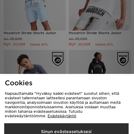
Hoodrich Stride Shorts Junior
Hoodrich Stride Shorts Junior
35,00€
35,00€
Oli
Oli
Nyt
Nyt
20,00€
20,00€
Säästä 43%
Säästä 43%
Cookies
Napsauttamalla "Hyväksy kaikki evästeet" suostut siihen, että
evästeet tallennetaan laitteellesi parantamaan sivuston
navigointia, analysoimaan sivuston käyttöä ja auttamaan meitä
markkinointiponnisteluissamme. Asetuksia voidaan muuttaa
milloin tahansa evästeasetuksissa. Tutustu
Hoodrich T-paita Nuoret
Hoodrich Ritual Joggers Junior
evästekäytäntöömme.
Evästekäytäntö
35,00€
55,00€
Oli
Oli
Nyt
Nyt
15,00€
18,00€
Säästä 57%
Säästä 67%
Sinun evästeasetuksesi