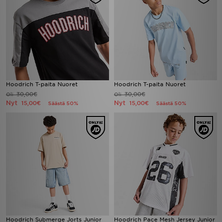
Hoodrich T-paita Nuoret
Hoodrich T-paita Nuoret
30,00€
30,00€
Oli
Oli
Nyt
Nyt
15,00€
15,00€
Säästä 50%
Säästä 50%
Hoodrich Submerge Jorts Junior
Hoodrich Pace Mesh Jersey Junior