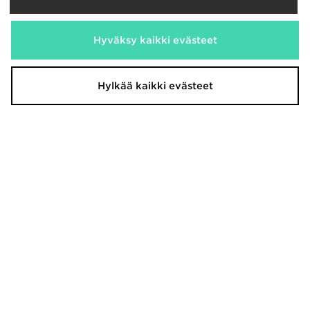
Hyväksy kaikki evästeet
Hylkää kaikki evästeet
Hoodrich Volcano Hoodie Junior
Hoodrich T-paita Nuoret
55,00€
30,00€
Oli
Oli
Nyt
Nyt
20,00€
15,00€
Säästä 64%
Säästä 50%