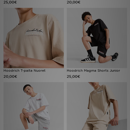
25,00€
20,00€
Urheilu
Lataa JD-sovellus
Minun JD
Minun viestini
Asiakaspalvelu ja tietoa
Hoodrich T-paita Nuoret
Hoodrich Magma Shorts Junior
20,00€
25,00€