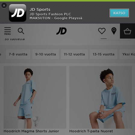
×
JD Sports
Etusivu
KATSO
JD Sports Fashion PLC
MAKSUTON - Google Playssä
Etusivu
Lapset
Ale
Lapset - Hoodrich
Suodata
Uutuudet
33 tuotetta
Naiset
o
7-8 vuotta
9-10 vuotta
11-12 vuotta
13-15 vuotta
Yksi K
Miehet
Lapset
Suosikit
Tuotemerkit
Inspiroidu
Hoodrich Magma Shorts Junior
Hoodrich T-paita Nuoret
Jalkapallo