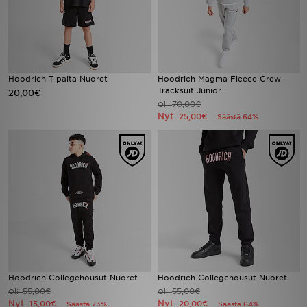
Hoodrich T-paita Nuoret
Hoodrich Magma Fleece Crew
Tracksuit Junior
20,00€
70,00€
Oli
Nyt
25,00€
Säästä 64%
Hoodrich Collegehousut Nuoret
Hoodrich Collegehousut Nuoret
55,00€
55,00€
Oli
Oli
Nyt
Nyt
15,00€
20,00€
Säästä 73%
Säästä 64%