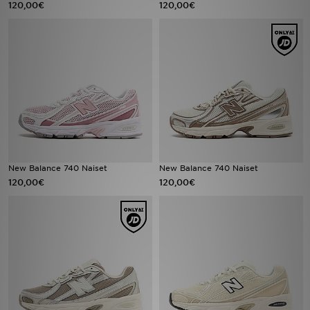
120,00€
120,00€
Urheilu
Lataa JD-sovellus
Minun JD
Minun viestini
Asiakaspalvelu ja tietoa
New Balance 740 Naiset
New Balance 740 Naiset
120,00€
120,00€