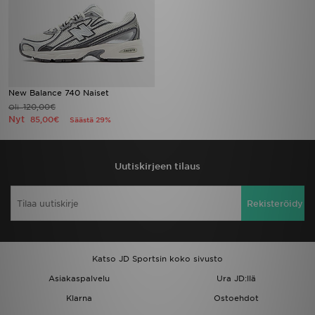
New Balance 740 Naiset
120,00€
Oli
Nyt
85,00€
Säästä 29%
Uutiskirjeen tilaus
Rekisteröidy
Katso JD Sportsin koko sivusto
Asiakaspalvelu
Ura JD:llä
Klarna
Ostoehdot