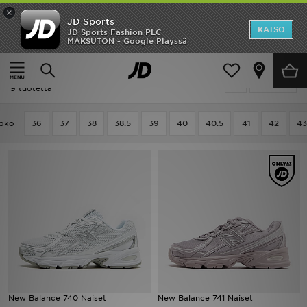
×
JD Sports
Etusivu
KATSO
JD Sports Fashion PLC
MAKSUTON - Google Playssä
Etusivu
Naiset
Ale
Naiset - New Balance 740
Suodata
Uutuudet
9 tuotetta
Naiset
oko
36
37
38
38.5
39
40
40.5
41
42
43
Miehet
Lapset
Suosikit
Tuotemerkit
Inspiroidu
New Balance 740 Naiset
New Balance 741 Naiset
Jalkapallo