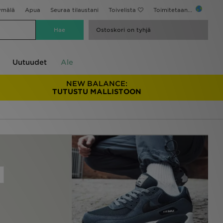
ymälä
Apua
Seuraa tilaustani
Toivelista
Toimitetaan...
Ostoskori on tyhjä
Uutuudet
Ale
NEW BALANCE:
TUTUSTU MALLISTOON