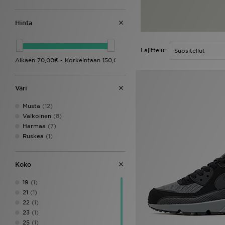
Hinta
Lajittelu:
Väri
Musta
(12)
Valkoinen
(8)
Harmaa
(7)
Ruskea
(1)
Koko
19
(1)
21
(1)
22
(1)
23
(1)
25
(1)