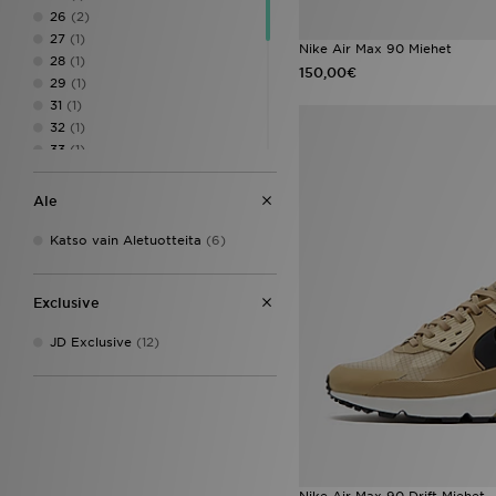
26
(2)
27
(1)
Nike Air Max 90 Miehet
28
(1)
150,00€
29
(1)
31
(1)
32
(1)
33
(1)
34
(1)
35
(2)
Ale
36
(1)
37
(2)
Katso vain Aletuotteita
(6)
38
(1)
38.5
(2)
Exclusive
39
(4)
40
(11)
JD Exclusive
(12)
Nike Air Max 90 Drift Miehet