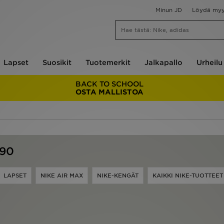
Minun JD
Löydä my
Lapset
Suosikit
Tuotemerkit
Jalkapallo
Urheilu
BACK TO SCHOOL
OSTA MALLISTOA
 90
LAPSET
NIKE AIR MAX
NIKE-KENGÄT
KAIKKI NIKE-TUOTTEET