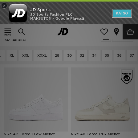
×
JD Sports
Etusivu
KATSO
JD Sports Fashion PLC
MAKSUTON - Google Playssä
Etusivu
Summer Campaign 2026
Ale
Summer Campaign 2026
Suodata
Uutuudet
312 tuotetta
Naiset
L
XL
XXL
XXXL
28
30
32
34
35
36
37
Miehet
Lapset
Suosikit
Tuotemerkit
Inspiroidu
Nike Air Force 1 Low Miehet
Nike Air Force 1 '07 Miehet
Jalkapallo