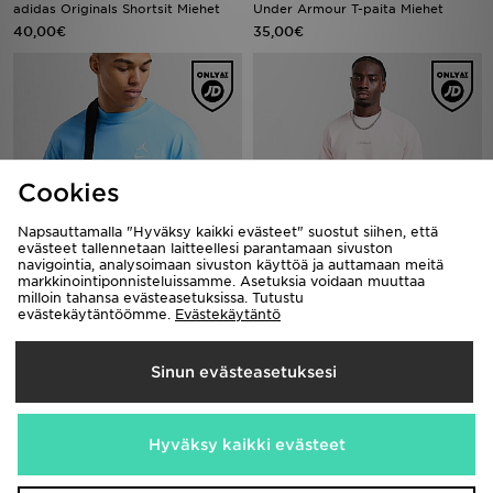
adidas Originals Shortsit Miehet
Under Armour T-paita Miehet
40,00€
35,00€
Cookies
Napsauttamalla "Hyväksy kaikki evästeet" suostut siihen, että
evästeet tallennetaan laitteellesi parantamaan sivuston
navigointia, analysoimaan sivuston käyttöä ja auttamaan meitä
markkinointiponnisteluissamme. Asetuksia voidaan muuttaa
Jordan Element Micro Messenger
McKenzie T-paita Miehet
milloin tahansa evästeasetuksissa. Tutustu
Bag
20,00€
evästekäytäntöömme.
Evästekäytäntö
28,00€
Sinun evästeasetuksesi
Hyväksy kaikki evästeet