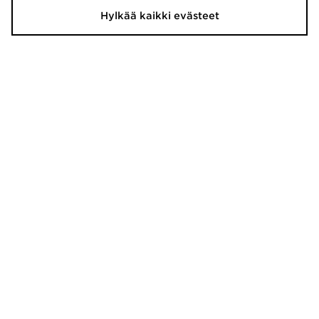
Hylkää kaikki evästeet
Nike Air Force 1 Low Naiset
Havaianas Varvassandaalit Naiset
120,00€
32,00€
Crocs Miami Flip Women's
Nike Shortsit Miehet
35,00€
40,00€