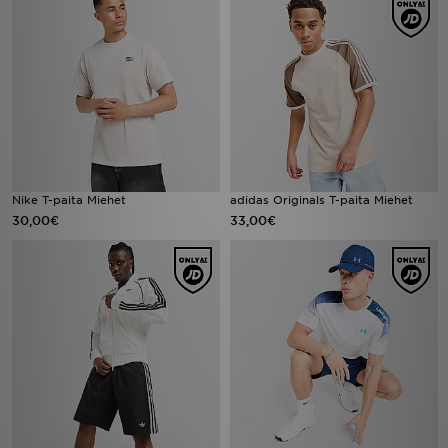
Nike T-paita Miehet
adidas Originals T-paita Miehet
30,00€
33,00€