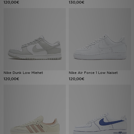
120,00€
130,00€
Urheilu
Lataa JD-sovellus
Minun JD
Minun viestini
Asiakaspalvelu ja tietoa
Nike Dunk Low Miehet
Nike Air Force 1 Low Naiset
120,00€
120,00€