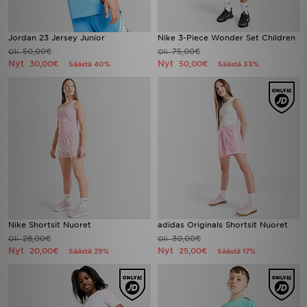
Jordan 23 Jersey Junior
Nike 3-Piece Wonder Set Children
50,00€
75,00€
Oli
Oli
Nyt
Nyt
30,00€
50,00€
Säästä 40%
Säästä 33%
Nike Shortsit Nuoret
adidas Originals Shortsit Nuoret
28,00€
30,00€
Oli
Oli
Nyt
Nyt
20,00€
25,00€
Säästä 29%
Säästä 17%