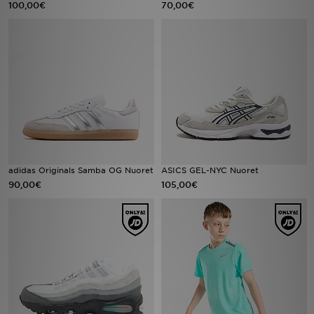
100,00€
70,00€
Urheilu
Lataa JD-sovellus
Minun JD
Minun viestini
Asiakaspalvelu ja tietoa
adidas Originals Samba OG Nuoret
ASICS GEL-NYC Nuoret
90,00€
105,00€