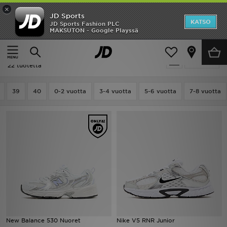
×
JD Sports
Etusivu
KATSO
JD Sports Fashion PLC
MAKSUTON - Google Playssä
Etusivu
Lapset
Ale
Lapset - Summer Campaign 2026
Suodata
Uutuudet
22 tuotetta
Naiset
39
40
0-2 vuotta
3-4 vuotta
5-6 vuotta
7-8 vuotta
Miehet
Lapset
Suosikit
Tuotemerkit
Inspiroidu
New Balance 530 Nuoret
Nike V5 RNR Junior
Jalkapallo