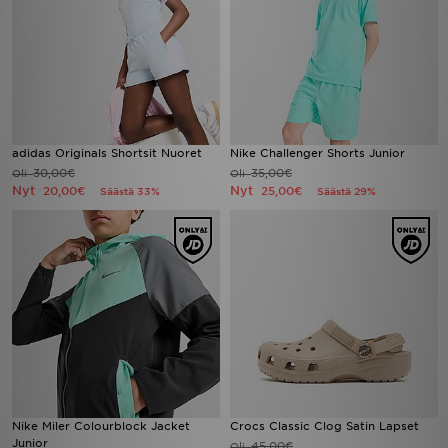
adidas Originals Shortsit Nuoret
Nike Challenger Shorts Junior
30,00€
35,00€
Oli
Oli
Nyt
Nyt
20,00€
25,00€
Säästä 33%
Säästä 29%
Nike Miler Colourblock Jacket
Crocs Classic Clog Satin Lapset
Junior
45,00€
Oli