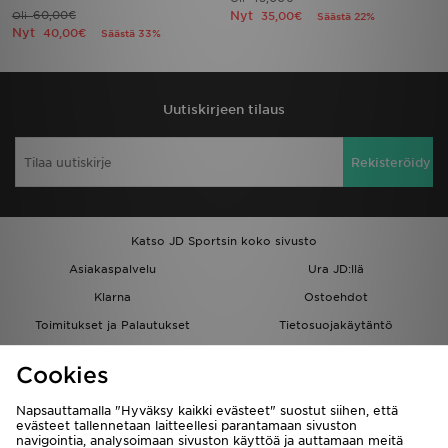
60,00€
Nyt
Oli
35,00€
Säästä 22%
Nyt
40,00€
Säästä 33%
Uutiskirjeen tilaus
Rekisteröidy
Katso JD Sportsin koko sivusto
Asiakaspalvelu
Ura JD:llä
Klarna
Ostoehdot
Toimitukset ja Palautukset
Tietosuojakäytäntö
Evästeet
Evästeasetukset
Cookies
Löydä myymälä
Opiskelijat
Kumppanuusohjelma
JD Blog
Napsauttamalla "Hyväksy kaikki evästeet" suostut siihen, että
evästeet tallennetaan laitteellesi parantamaan sivuston
navigointia, analysoimaan sivuston käyttöä ja auttamaan meitä