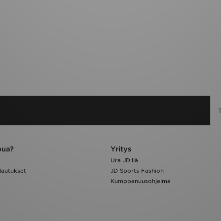
pua?
Yritys
Ura JD:llä
lautukset
JD Sports Fashion
Kumppanuusohjelma