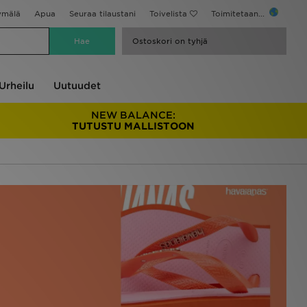
ymälä
Apua
Seuraa tilaustani
Toivelista
Toimitetaan...
Ostoskori on tyhjä
Urheilu
Uutuudet
NEW BALANCE:
TUTUSTU MALLISTOON