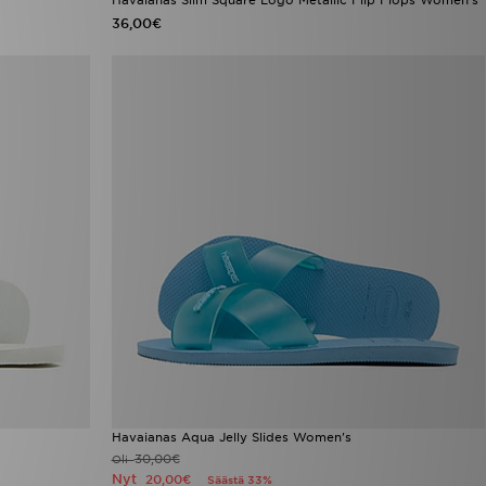
36,00€
Havaianas Aqua Jelly Slides Women's
30,00€
Oli
Nyt
20,00€
Säästä 33%