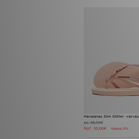
Zavetti Canada
(1)
Havaianas Slim Glitter -varvas
38,00€
Oli
Nyt
30,00€
Säästä 21%