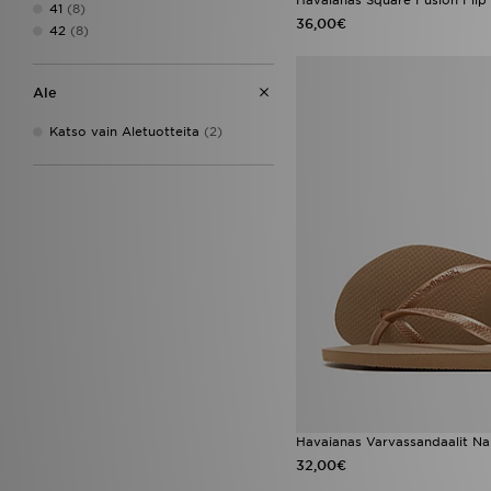
41
(8)
New Era
(43)
36,00€
42
(8)
Nike
(269)
On Running
(22)
PE Nation
(1)
Ale
Pink Soda Sport
(1)
PUMA
(22)
Katso vain Aletuotteita
(2)
Red Run Activewear
(4)
Reebok
(30)
Salomon
(10)
Saucony
(8)
Sof Sole
(1)
Stanley
(1)
Supply & Demand
(6)
The North Face
(37)
Timberland
(6)
Trailberg
(10)
UGG
(25)
Under Armour
(60)
Unlike Humans
(64)
Vans
(20)
Havaianas Varvassandaalit Na
Wilson
(1)
32,00€
Von Dutch
(16)