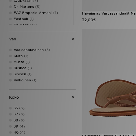
DAILYSZN
(7)
Dr. Martens
(5)
EA7 Emporio Armani
(7)
Havaianas Varvassandaalit Na
Eastpak
(1)
32,00€
Ed Hardy
(6)
Ellesse
(1)
Faguo
(1)
Väri
Fila
(26)
Goorin Bros
(3)
Vaaleanpunainen
(5)
Havaianas
(10)
Kulta
(1)
HOKA
(7)
Musta
(1)
Hoodrich
(38)
Ruskea
(1)
Jordan
(68)
Sininen
(1)
JUICY COUTURE
(25)
Valkoinen
(1)
Lacoste
(5)
Le Coq Sportif
(1)
Koko
LEVI'S
(15)
Macron
(1)
35
(6)
McKenzie
(6)
37
(6)
Mizuno
(4)
38
(6)
MONTIREX
(20)
39
(4)
Napapijri
(1)
40
(4)
New Balance
(100)
Havaianas Square Fusion Fli