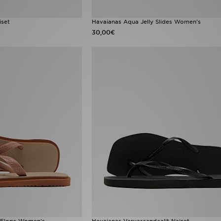
iset
Havaianas Aqua Jelly Slides Women's
30,00€
p Flops Women's
Havaianas Varvassandaalit Naiset