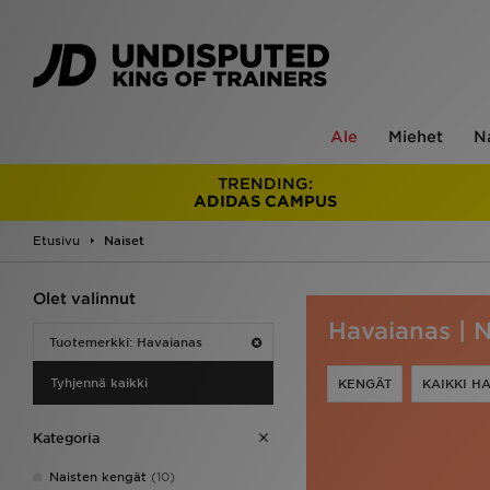
Ale
Miehet
N
TRENDING:
ADIDAS CAMPUS
Etusivu
Naiset
Olet valinnut
Havaianas | N
Tuotemerkki: Havaianas
Tyhjennä kaikki
KENGÄT
KAIKKI H
Kategoria
Naisten kengät
(10)