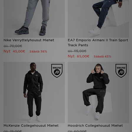
Nike Verryttelyhousut Miehet
EA7 Emporio Armani Il Train Sport
Track Pants
70,00€
Oli
Nyt
115,00€
45,00€
Oli
Säästä 36%
Nyt
65,00€
Säästä 43%
McKenzie Collegehousut Miehet
Hoodrich Collegehousut Miehet
25,00€
60,00€
Oli
Oli