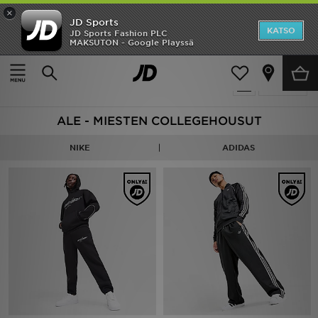
×
JD Sports
Etusivu
KATSO
JD Sports Fashion PLC
MAKSUTON - Google Playssä
Etusivu
Miehet
Miesten vaatteet
Verryttelyhousut
Ale
156 tuotetta
Suodata
Uutuudet
ALE - MIESTEN COLLEGEHOUSUT
Naiset
NIKE
ADIDAS
Miehet
Lapset
Suosikit
Tuotemerkit
Inspiroidu
Jalkapallo