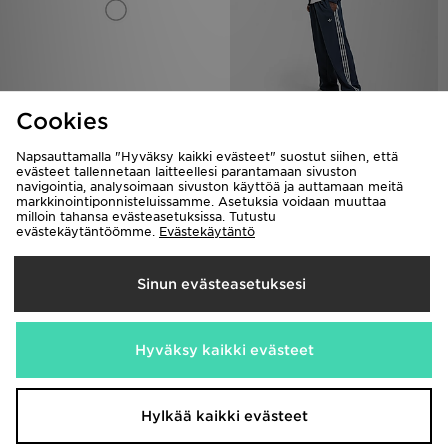
Cookies
Hoodrich Collegehousut Miehet
adidas Originals Leveät
verryttelyhousut Miehet
70,00€
Oli
Napsauttamalla "Hyväksy kaikki evästeet" suostut siihen, että
Nyt
65,00€
20,00€
Oli
Säästä 71%
evästeet tallennetaan laitteellesi parantamaan sivuston
Nyt
35,00€
Säästä 46%
navigointia, analysoimaan sivuston käyttöä ja auttamaan meitä
markkinointiponnisteluissamme. Asetuksia voidaan muuttaa
milloin tahansa evästeasetuksissa. Tutustu
evästekäytäntöömme.
Evästekäytäntö
Sinun evästeasetuksesi
Hyväksy kaikki evästeet
Hoodrich Collegehousut Miehet
The North Face Collegehousut
Hylkää kaikki evästeet
Miehet
60,00€
Oli