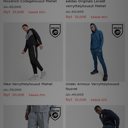
Hoodrich Collegehousut Miehet
adidas Originals Leveät
verryttelyhousut Miehet
55,00€
Oli
Nyt
65,00€
35,00€
Oli
Säästä 36%
Urheilu
Nyt
35,00€
Säästä 46%
Lataa JD-sovellus
Minun JD
Minun viestini
Asiakaspalvelu ja tietoa
Nike Verryttelyhousut Miehet
Under Armour Verryttelyhousut
Nuoret
70,00€
Oli
Nyt
45,00€
50,00€
Oli
Säästä 29%
Nyt
35,00€
Säästä 22%