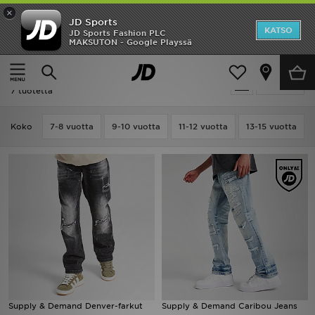
×
JD Sports
Etusivu
KATSO
JD Sports Fashion PLC
MAKSUTON - Google Playssä
Etusivu
Lapset
Ale
Lapset - Farkut
Suodata
Uutuudet
7 tuotetta
Naiset
Koko
7-8 vuotta
9-10 vuotta
11-12 vuotta
13-15 vuotta
Miehet
Lapset
Suosikit
Tuotemerkit
Inspiroidu
Supply & Demand Denver-farkut
Supply & Demand Caribou Jeans
Jalkapallo