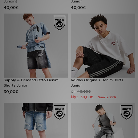
Juniorit
Junior
40,00€
40,00€
Urheilu
Lataa JD-sovellus
Minun JD
Minun viestini
Asiakaspalvelu ja tietoa
Supply & Demand Otto Denim
adidas Originals Denim Jorts
Shorts Junior
Junior
30,00€
40,00€
Oli
Nyt
30,00€
Säästä 25%