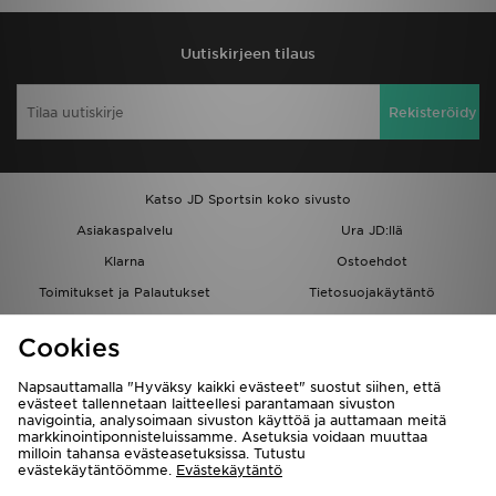
Uutiskirjeen tilaus
Rekisteröidy
Katso JD Sportsin koko sivusto
Asiakaspalvelu
Ura JD:llä
Klarna
Ostoehdot
Toimitukset ja Palautukset
Tietosuojakäytäntö
Evästeet
Evästeasetukset
Cookies
Löydä myymälä
Opiskelijat
Kumppanuusohjelma
JD Blog
Napsauttamalla "Hyväksy kaikki evästeet" suostut siihen, että
evästeet tallennetaan laitteellesi parantamaan sivuston
navigointia, analysoimaan sivuston käyttöä ja auttamaan meitä
markkinointiponnisteluissamme. Asetuksia voidaan muuttaa
milloin tahansa evästeasetuksissa. Tutustu
evästekäytäntöömme.
Evästekäytäntö