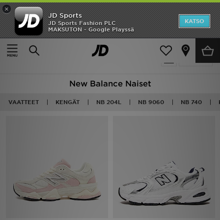
×
JD Sports
Etusivu
KATSO
JD Sports Fashion PLC
MAKSUTON - Google Playssä
Etusivu
Naiset
Ale
99 tuotetta
Suodata
Uutuudet
New Balance Naiset
Naiset
VAATTEET
KENGÄT
NB 204L
NB 9060
NB 740
Miehet
Lapset
Suosikit
Tuotemerkit
Inspiroidu
Jalkapallo