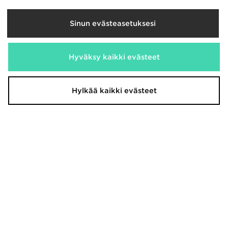
Sinun evästeasetuksesi
New Balance Ribbed Shorts
New Balance Accelerate T-Shirt
Hyväksy kaikki evästeet
40,00€
35,00€
Hylkää kaikki evästeet
New Balance Clean Up Graphic
New Balance 204L Naiset
Cap
130,00€
29,00€