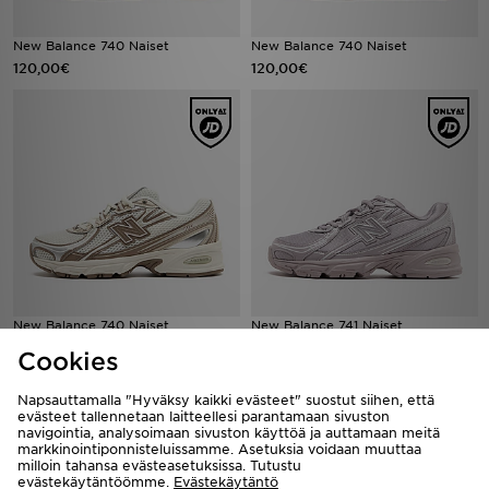
New Balance 740 Naiset
New Balance 740 Naiset
120,00€
120,00€
New Balance 740 Naiset
New Balance 741 Naiset
120,00€
120,00€
Cookies
Napsauttamalla "Hyväksy kaikki evästeet" suostut siihen, että
evästeet tallennetaan laitteellesi parantamaan sivuston
navigointia, analysoimaan sivuston käyttöä ja auttamaan meitä
markkinointiponnisteluissamme. Asetuksia voidaan muuttaa
milloin tahansa evästeasetuksissa. Tutustu
evästekäytäntöömme.
Evästekäytäntö