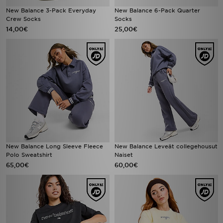
New Balance 3-Pack Everyday
New Balance 6-Pack Quarter
Crew Socks
Socks
14,00€
25,00€
New Balance Long Sleeve Fleece
New Balance Leveät collegehousut
Polo Sweatshirt
Naiset
65,00€
60,00€