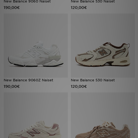
New Balance 9060 Naiset
New Balance 530 Naiset
190,00€
120,00€
Urheilu
Lataa JD-sovellus
Minun JD
Minun viestini
Asiakaspalvelu ja tietoa
New Balance 9060Z Naiset
New Balance 530 Naiset
190,00€
120,00€