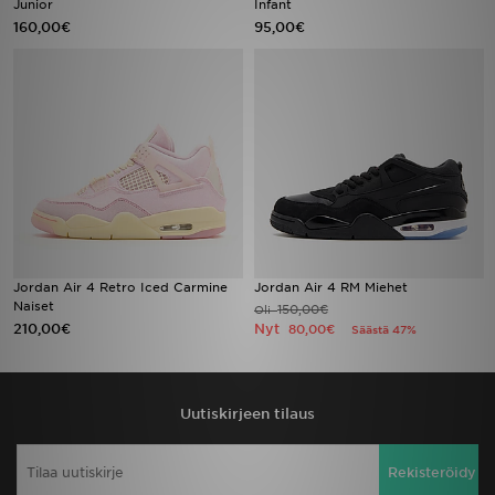
Junior
Infant
160,00€
95,00€
Urheilu
Lataa JD-sovellus
Minun JD
Minun viestini
Asiakaspalvelu ja tietoa
Jordan Air 4 Retro Iced Carmine
Jordan Air 4 RM Miehet
Naiset
150,00€
Oli
210,00€
Nyt
80,00€
Säästä 47%
Uutiskirjeen tilaus
Rekisteröidy