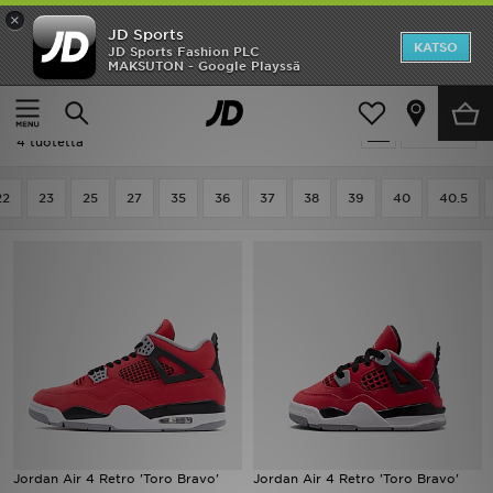
×
JD Sports
Etusivu
KATSO
JD Sports Fashion PLC
MAKSUTON - Google Playssä
Etusivu
Jordan 4
Ale
Jordan 4
Suodata
Uutuudet
4 tuotetta
Naiset
22
23
25
27
35
36
37
38
39
40
40.5
Miehet
Lapset
Suosikit
Tuotemerkit
Inspiroidu
Jordan Air 4 Retro 'Toro Bravo'
Jordan Air 4 Retro 'Toro Bravo'
Jalkapallo