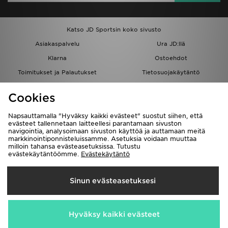
Katso JD Sportsin koko sivusto
Asiakaspalvelu
Ura JD:llä
Klarna
Ostoehdot
Toimitukset ja Palautukset
Tietosuojakäytäntö
Evästeet
Evästeasetukset
Cookies
Löydä myymälä
Opiskelijat
Kumppanuusohjelma
JD Blog
Napsauttamalla "Hyväksy kaikki evästeet" suostut siihen, että
evästeet tallennetaan laitteellesi parantamaan sivuston
navigointia, analysoimaan sivuston käyttöä ja auttamaan meitä
markkinointiponnisteluissamme. Asetuksia voidaan muuttaa
milloin tahansa evästeasetuksissa. Tutustu
evästekäytäntöömme.
Evästekäytäntö
Toimitetaan
Sinun evästeasetuksesi
Suomi
Me hyväksymme seuraavat maksutavat
Hyväksy kaikki evästeet