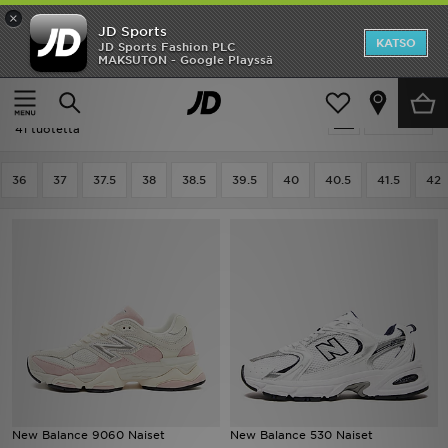
×
JD Sports
Etusivu
KATSO
JD Sports Fashion PLC
MAKSUTON - Google Playssä
Etusivu
Naiset
Naisten kengät
ALE
Naiset - New Balance Naisten kengät
Suodata
Uutuudet
41 tuotetta
Naiset
36
37
37.5
38
38.5
39.5
40
40.5
41.5
42
Miehet
Lapset
Suosikit
Tuotemerkit
Inspiroidu
New Balance 9060 Naiset
New Balance 530 Naiset
Jalkapallo