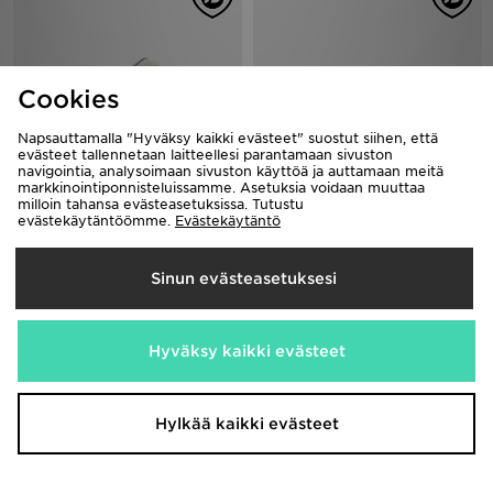
Cookies
Napsauttamalla "Hyväksy kaikki evästeet" suostut siihen, että
evästeet tallennetaan laitteellesi parantamaan sivuston
navigointia, analysoimaan sivuston käyttöä ja auttamaan meitä
markkinointiponnisteluissamme. Asetuksia voidaan muuttaa
New Balance 740 Naiset
New Balance 741 Naiset
milloin tahansa evästeasetuksissa. Tutustu
120,00€
120,00€
evästekäytäntöömme.
Evästekäytäntö
Sinun evästeasetuksesi
Hyväksy kaikki evästeet
Hylkää kaikki evästeet
New Balance 9060 Naiset
New Balance 509 Women's