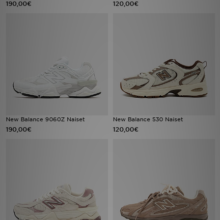
190,00€
120,00€
Urheilu
Lataa JD-sovellus
Minun JD
Minun viestini
Asiakaspalvelu ja tietoa
New Balance 9060Z Naiset
New Balance 530 Naiset
190,00€
120,00€