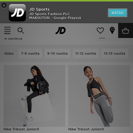
×
JD Sports
Etusivu
KATSO
JD Sports Fashion PLC
MAKSUTON - Google Playssä
Etusivu
Lapset
Ale
Lapset - Leggingsit
Suodata
Uutuudet
8 tuotetta
Naiset
Koko
7-8 vuotta
9-10 vuotta
11-12 vuotta
13-15 vuotta
Miehet
Lapset
Suosikit
Tuotemerkit
Inspiroidu
Nike Trikoot Juniorit
Nike Trikoot Juniorit
Jalkapallo