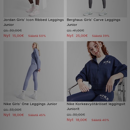
Jordan Girls' Icon Ribbed Leggings
Berghaus Girls' Carve Leggings
Junior
Junior
30,00€
41,00€
Oli
Oli
Nyt
Nyt
15,00€
25,00€
Säästä 50%
Säästä 39%
Nike Girls' One Leggings Junior
Nike Korkeavyötäröiset leggingsit
Juniorit
33,00€
Oli
Nyt
30,00€
18,00€
Oli
Säästä 45%
Nyt
18,00€
Säästä 40%