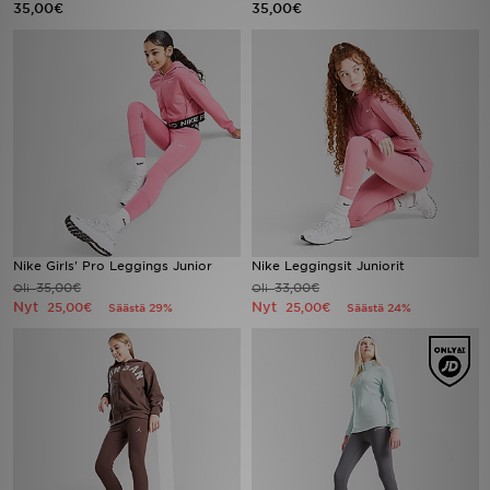
35,00€
35,00€
Urheilu
Lataa JD-sovellus
Minun JD
Minun viestini
Asiakaspalvelu ja tietoa
Nike Girls' Pro Leggings Junior
Nike Leggingsit Juniorit
35,00€
33,00€
Oli
Oli
Nyt
Nyt
25,00€
25,00€
Säästä 29%
Säästä 24%