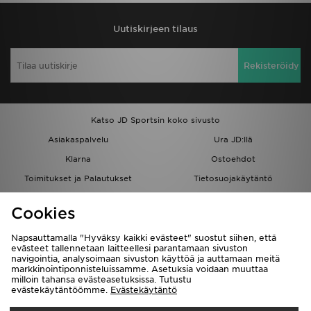
Uutiskirjeen tilaus
Rekisteröidy
Katso JD Sportsin koko sivusto
Asiakaspalvelu
Ura JD:llä
Klarna
Ostoehdot
Toimitukset ja Palautukset
Tietosuojakäytäntö
Evästeet
Evästeasetukset
Cookies
Löydä myymälä
Opiskelijat
Kumppanuusohjelma
JD Blog
Napsauttamalla "Hyväksy kaikki evästeet" suostut siihen, että
evästeet tallennetaan laitteellesi parantamaan sivuston
navigointia, analysoimaan sivuston käyttöä ja auttamaan meitä
markkinointiponnisteluissamme. Asetuksia voidaan muuttaa
milloin tahansa evästeasetuksissa. Tutustu
evästekäytäntöömme.
Evästekäytäntö
Toimitetaan