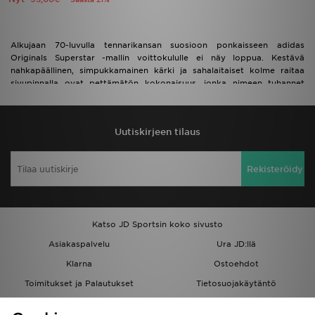
Alkujaan 70-luvulla tennarikansan suosioon ponkaisseen adidas
Originals Superstar -mallin voittokululle ei näy loppua. Kestävä
nahkapäällinen, simpukkamainen kärki ja sahalaitaiset kolme raitaa
sivupinnalla ovat pettämätön kokonaisuus, jonka nimeen tuhannet
sneaker-fanit vannovat vuosi toisensa jälkeen. Tutustu trendikkäimpiin
värisävyihin naisten koossa valikoimasta alla.
Uutiskirjeen tilaus
Rekisteröidy
Katso JD Sportsin koko sivusto
Asiakaspalvelu
Ura JD:llä
Klarna
Ostoehdot
Toimitukset ja Palautukset
Tietosuojakäytäntö
Evästeet
Evästeasetukset