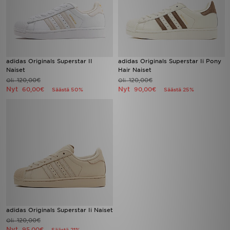
adidas Originals Superstar II
adidas Originals Superstar Ii Pony
Naiset
Hair Naiset
120,00€
120,00€
Oli
Oli
Nyt
Nyt
60,00€
90,00€
Säästä 50%
Säästä 25%
adidas Originals Superstar Ii Naiset
120,00€
Oli
Nyt
95,00€
Säästä 21%