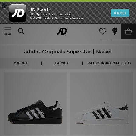
×
JD Sports
Etusivu
KATSO
JD Sports Fashion PLC
MAKSUTON - Google Playssä
Etusivu
Naiset
Ale
7 tuotetta
Suodata
Uutuudet
adidas Originals Superstar | Naiset
Naiset
MIEHET
LAPSET
KATSO KOKO MALLISTO
Miehet
Lapset
Suosikit
Tuotemerkit
Inspiroidu
Jalkapallo