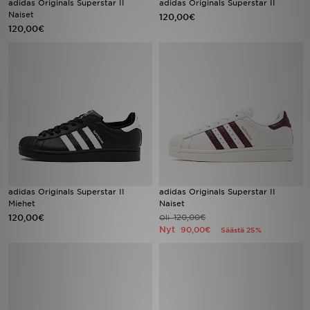
adidas Originals Superstar II
adidas Originals Superstar II
Naiset
120,00€
120,00€
Urheilu
Lataa JD-sovellus
Minun JD
Minun viestini
Asiakaspalvelu ja tietoa
adidas Originals Superstar II
adidas Originals Superstar II
Miehet
Naiset
120,00€
120,00€
Oli
Nyt
90,00€
Säästä 25%