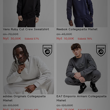
Vans Ruby Cut Crew Sweatshirt
Reebok Collegepaita Miehet
70,00€
45,00€
Oli
Oli
Nyt
Nyt
30,00€
10,00€
Säästä 57%
Säästä 78%
adidas Originals Collegepaita
EA7 Emporio Armani Collegepaita
Miehet
Miehet
60,00€
120,00€
Oli
Oli
Nyt
Nyt
35,00€
75,00€
Säästä 42%
Säästä 37%