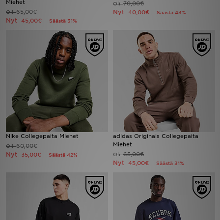
Miehet
70,00€
Oli
65,00€
Nyt
Oli
40,00€
Säästä 43%
Nyt
45,00€
Säästä 31%
Urheilu
Lataa JD-sovellus
Minun JD
Minun viestini
Asiakaspalvelu ja tietoa
Nike Collegepaita Miehet
adidas Originals Collegepaita
Miehet
60,00€
Oli
Nyt
65,00€
35,00€
Oli
Säästä 42%
Nyt
45,00€
Säästä 31%