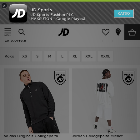
×
JD Sports
Etusivu
KATSO
JD Sports Fashion PLC
MAKSUTON - Google Playssä
Etusivu
Miehet
Miesten vaatteet
Collegepaidat
Ale
Ale | Miehet - Collegepaidat
Suodata
Uutuudet
29 tuotetta
Naiset
Koko
XS
S
M
L
XL
XXL
XXXL
Miehet
Lapset
Suosikit
Tuotemerkit
Inspiroidu
adidas Originals Collegepaita
Jordan Collegepaita Miehet
Jalkapallo