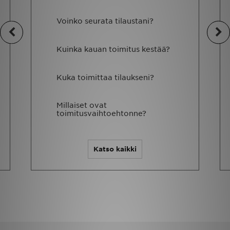
Voinko seurata tilaustani?
Urheilu
Lataa JD-sovellus
Kuinka kauan toimitus kestää?
Minun JD
Kuka toimittaa tilaukseni?
Minun viestini
Millaiset ovat
toimitusvaihtoehtonne?
Asiakaspalvelu ja tietoa
Katso kaikki