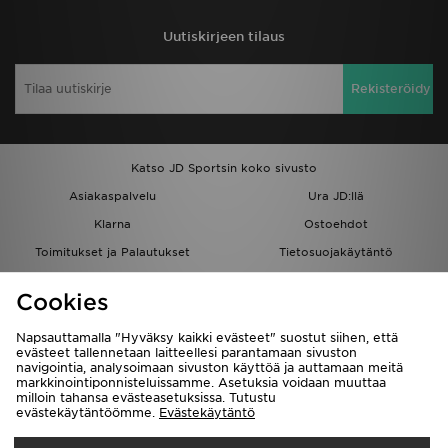
Uutiskirjeen tilaus
Rekisteröidy
Katso JD Sportsin koko sivusto
Asiakaspalvelu
Ura JD:llä
Klarna
Ostoehdot
Toimitukset ja Palautukset
Tietosuojakäytäntö
Evästeet
Evästeasetukset
Cookies
Löydä myymälä
Opiskelijat
Kumppanuusohjelma
JD Blog
Napsauttamalla "Hyväksy kaikki evästeet" suostut siihen, että
evästeet tallennetaan laitteellesi parantamaan sivuston
navigointia, analysoimaan sivuston käyttöä ja auttamaan meitä
markkinointiponnisteluissamme. Asetuksia voidaan muuttaa
milloin tahansa evästeasetuksissa. Tutustu
evästekäytäntöömme.
Evästekäytäntö
Toimitetaan