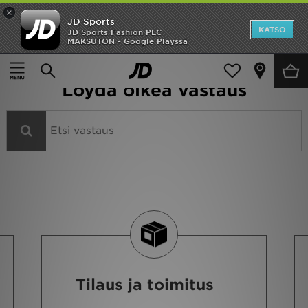
×
JD Sports
Etusivu
KATSO
JD Sports Fashion PLC
MAKSUTON - Google Playssä
Koti
>
Apua
ALE
Kuinka voin auttaa?
Löydä oikea vastaus
Uutuudet
Naiset
Miehet
Lapset
Suosikit
Tuotemerkit
Inspiroidu
Tilaus ja toimitus
Jalkapallo