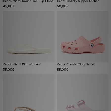
Crocs Miami Round Toe Flip Flops
Crocs Cozzzy Slipper Miehet
45,00€
50,00€
Urheilu
Lataa JD-sovellus
Minun JD
Minun viestini
Asiakaspalvelu ja tietoa
Crocs Miami Flip Women's
Crocs Classic Clog Naiset
35,00€
55,00€