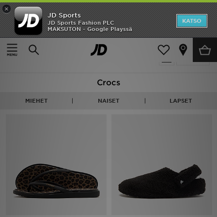
×
JD Sports
Etusivu
KATSO
JD Sports Fashion PLC
MAKSUTON - Google Playssä
Etusivu
Crocs
Ale
48 tuotetta
Suodata
Uutuudet
Crocs
Naiset
MIEHET
NAISET
LAPSET
Miehet
Lapset
Suosikit
Tuotemerkit
Inspiroidu
Jalkapallo