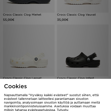
Crocs Classic Clog Miehet
Crocs Classic Clog Vauvat
55,00€
35,00€
Crocs Classic Clog Lapset
Crocs Classic Clog Infant
40,00€
35,00€
Cookies
Napsauttamalla "Hyväksy kaikki evästeet" suostut siihen, että
evästeet tallennetaan laitteellesi parantamaan sivuston
navigointia, analysoimaan sivuston käyttöä ja auttamaan meitä
markkinointiponnisteluissamme. Asetuksia voidaan muuttaa
milloin tahansa evästeasetuksissa. Tutustu