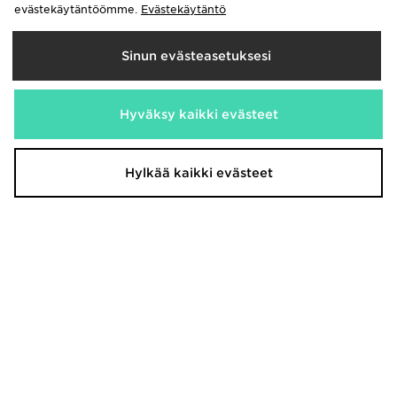
evästekäytäntöömme.
Evästekäytäntö
Sinun evästeasetuksesi
Crocs Classic Clog Vauvat
Crocs Classic Clog Lapset
Hyväksy kaikki evästeet
35,00€
40,00€
Hylkää kaikki evästeet
Crocs Classic Clog Miehet
Crocs Classic Clog Nuoret
55,00€
40,00€