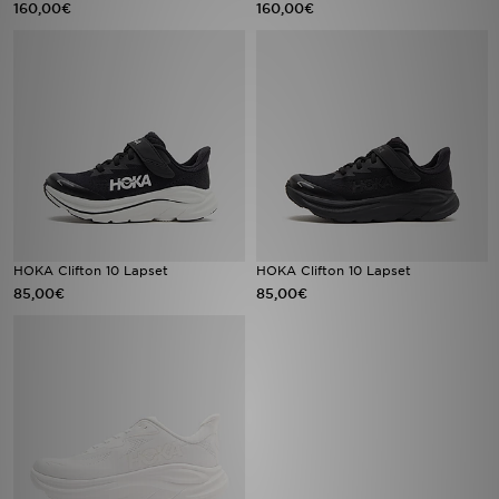
160,00€
160,00€
Urheilu
Lataa JD-sovellus
Minun JD
Minun viestini
Asiakaspalvelu ja tietoa
HOKA Clifton 10 Lapset
HOKA Clifton 10 Lapset
85,00€
85,00€