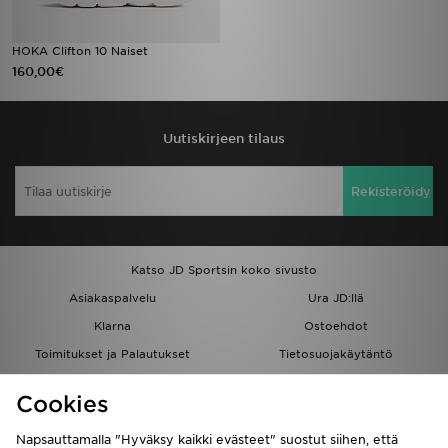
HOKA Clifton 10 Naiset
160,00€
Uutiskirjeen tilaus
Rekisteröidy
Katso JD Sportsin koko sivusto
Asiakaspalvelu
Ura JD:llä
Klarna
Ostoehdot
Toimitukset ja Palautukset
Tietosuojakäytäntö
Evästeet
Evästeasetukset
Cookies
Löydä myymälä
Opiskelijat
Kumppanuusohjelma
JD Blog
Napsauttamalla "Hyväksy kaikki evästeet" suostut siihen, että