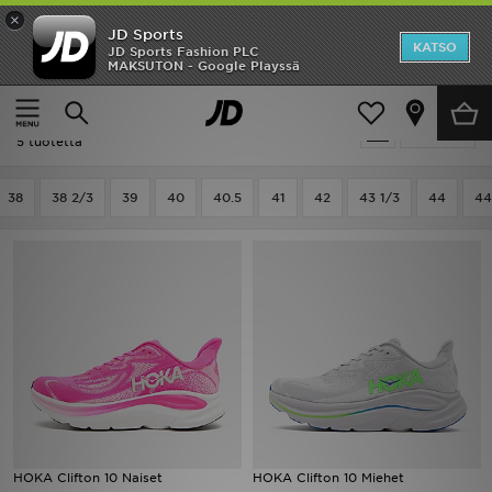
×
JD Sports
Etusivu
KATSO
JD Sports Fashion PLC
MAKSUTON - Google Playssä
Etusivu
Hoka Clifton
Ale
Hoka Clifton
Suodata
Uutuudet
5 tuotetta
Naiset
38
38 2/3
39
40
40.5
41
42
43 1/3
44
44
Miehet
Lapset
Suosikit
Tuotemerkit
Inspiroidu
HOKA Clifton 10 Naiset
HOKA Clifton 10 Miehet
Jalkapallo