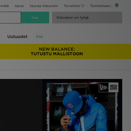
ymälä
Apua
Seuraa tilaustani
Toivelista
Toimitetaan...
Ostoskori on tyhjä
Uutuudet
Ale
NEW BALANCE:
TUTUSTU MALLISTOON