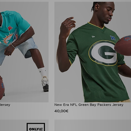
Jersey
New Era NFL Green Bay Packers Jersey
40,00€