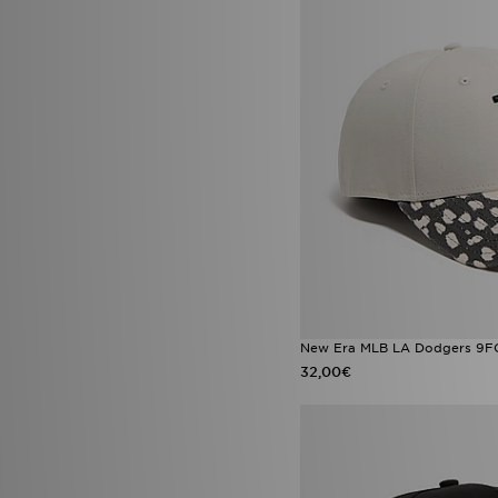
Unlike Humans
(132)
Vans
(53)
Venum
(1)
Wilson
(2)
Von Dutch
(14)
Zavetti Canada
(17)
New Era MLB LA Dodgers 9F
32,00€