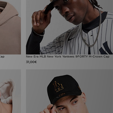
Cap
New Era MLB New York Yankees 9FORTY M-Crown Cap
31,00€