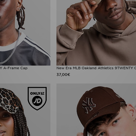
Y A-Frame Cap
New Era MLB Oakland Athletics 9TWENTY 
37,00€