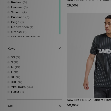
Ruskea
(6)
HUGO
(2)
26,00€
Harmaa
(5)
Hummel
(3)
Sininen
(4)
Jordan
(242)
Punainen
(3)
JUICY COUTURE
(25)
Beige
(1)
Lacoste
(91)
Monivärinen
(1)
Le Coq Sportif
(3)
Oranssi
(1)
LEVI'S
(30)
Vaaleanpunainen
(1)
Lorenzo
(8)
Macron
(2)
Koko
Mallet LDN
(3)
McKenzie
(151)
XS
(5)
Mizuno
(4)
S
(8)
mnml
(2)
M
(10)
MONTIREX
(76)
L
(8)
Napapijri
(64)
XL
(6)
New Balance
(266)
XXL
(6)
New Era
(61)
Yksi Koko
(43)
Nicce
(4)
Hatut
(1)
Nike
(1327)
NY CONCEPT
(1)
New Era MLB LA Raiders Pinstr
On Running
(70)
50,00€
Ale
PE Nation
(1)