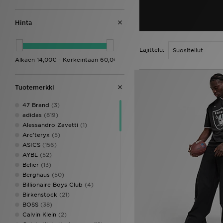
Hinta
Lajittelu:
Tuotemerkki
47 Brand
(3)
adidas
(819)
Alessandro Zavetti
(1)
Arc'teryx
(5)
ASICS
(156)
AYBL
(52)
Belier
(13)
Berghaus
(50)
Billionaire Boys Club
(4)
Birkenstock
(21)
BOSS
(38)
Calvin Klein
(2)