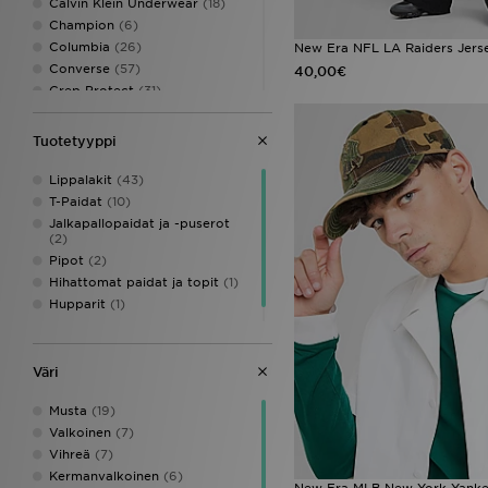
Calvin Klein Underwear
(18)
Champion
(6)
Columbia
(26)
New Era NFL LA Raiders Jers
Converse
(57)
40,00€
Crep Protect
(31)
Crocs
(48)
DAILYSZN
(9)
Tuotetyyppi
DC Shoes
(9)
Dickies
(2)
Lippalakit
(43)
Dirty London
(1)
T-Paidat
(10)
Dr. Martens
(8)
Jalkapallopaidat ja -puserot
(2)
EA7 Emporio Armani
(72)
Pipot
(2)
Eastpak
(2)
Hihattomat paidat ja topit
(1)
Ed Hardy
(8)
Hupparit
(1)
Ellesse
(1)
Verryttelyhousut
(1)
Emporio Armani EA7
(1)
Faguo
(1)
Väri
Fila
(100)
Fred Perry
(31)
Musta
(19)
Goorin Bros
(4)
Valkoinen
(7)
Havaianas
(18)
Vihreä
(7)
HOKA
(21)
Kermanvalkoinen
(6)
Hoodrich
(153)
New Era MLB New York Yank