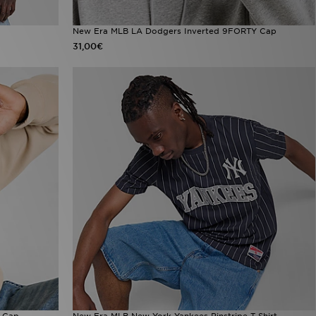
New Era MLB LA Dodgers Inverted 9FORTY Cap
31,00€
 Cap
New Era MLB New York Yankees Pinstripe T-Shirt