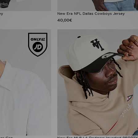
ey
New Era NFL Dallas Cowboys Jersey
40,00€
ees Cap
New Era MLB LA Dodgers Inverted 9FORTY