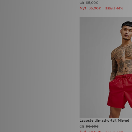
65,00€
Oli
Nyt
35,00€
Säästä 46%
Lacoste Uimashortsit Miehet
60,00€
Oli
Nyt