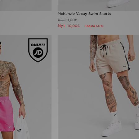
McKenzie Vacay Swim Shorts
20,00€
Oli
Nyt
10,00€
Säästä 50%