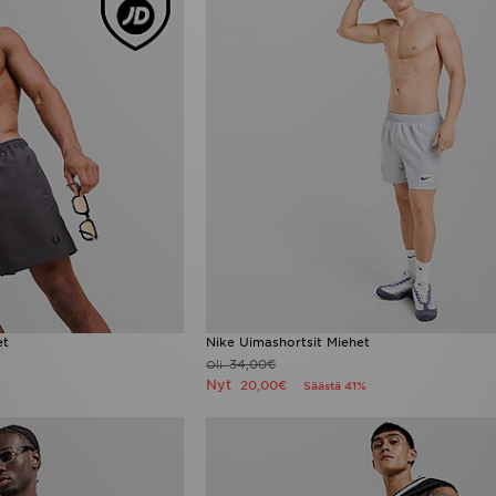
et
Nike Uimashortsit Miehet
34,00€
Oli
Nyt
20,00€
Säästä 41%