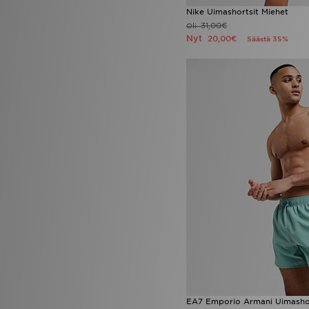
Nike Uimashortsit Miehet
31,00€
Oli
Nyt
20,00€
Säästä 35%
EA7 Emporio Armani Uimashor