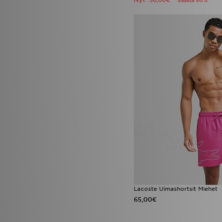
30,00€
Säästä 50%
Lacoste Uimashortsit Miehet
65,00€