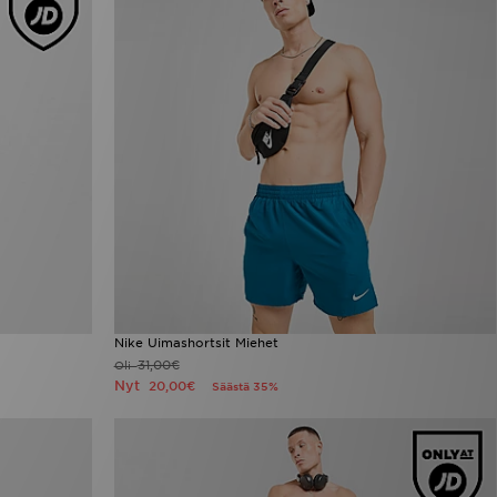
Nike Uimashortsit Miehet
31,00€
Oli
Nyt
20,00€
Säästä 35%