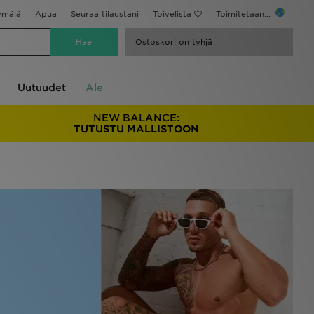
ymälä
Apua
Seuraa tilaustani
Toivelista
Toimitetaan...
Ostoskori on tyhjä
Uutuudet
Ale
NEW BALANCE:
TUTUSTU MALLISTOON