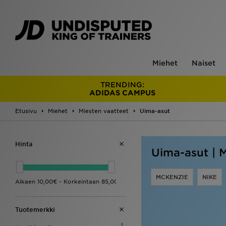
Miehet
Naiset
TRENDING:
ADIDAS CAMPUS
Etusivu
Miehet
Miesten vaatteet
Uima-asut
Hinta
Uima-asut | 
MCKENZIE
NIKE
Tuotemerkki