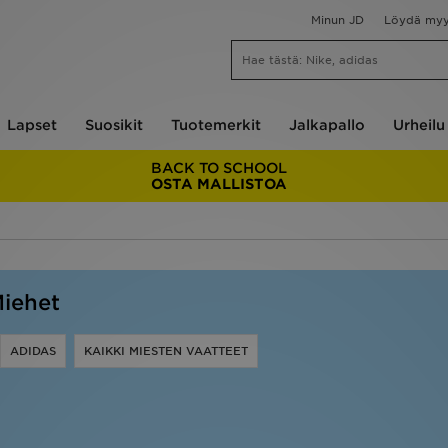
Minun JD
Löydä my
Lapset
Suosikit
Tuotemerkit
Jalkapallo
Urheilu
BACK TO SCHOOL
OSTA MALLISTOA
Miehet
ADIDAS
KAIKKI MIESTEN VAATTEET