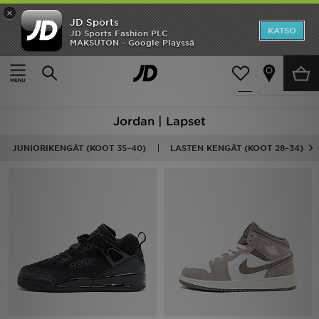
×
JD Sports
Etusivu
KATSO
JD Sports Fashion PLC
MAKSUTON - Google Playssä
Etusivu
Lapset
Ale
78 tuotetta
Suodata
Uutuudet
Jordan | Lapset
Naiset
JUNIORIKENGÄT (KOOT 35–40)
LASTEN KENGÄT (KOOT 28–34)
Miehet
Lapset
Suosikit
Tuotemerkit
Inspiroidu
Jalkapallo