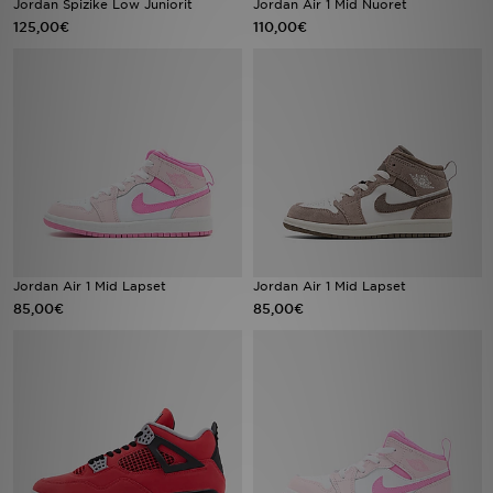
Jordan Spizike Low Juniorit
Jordan Air 1 Mid Nuoret
125,00€
110,00€
Urheilu
Lataa JD-sovellus
Minun JD
Minun viestini
Asiakaspalvelu ja tietoa
Jordan Air 1 Mid Lapset
Jordan Air 1 Mid Lapset
85,00€
85,00€