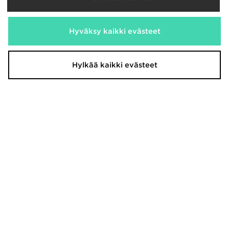
Jordan Air 1 Mid Vauvat
Jordan T-paita Nuoret
Hyväksy kaikki evästeet
65,00€
30,00€
Hylkää kaikki evästeet
Jordan Rise Cap Junior
Jordan Air 1 Mid Lapset
23,00€
85,00€