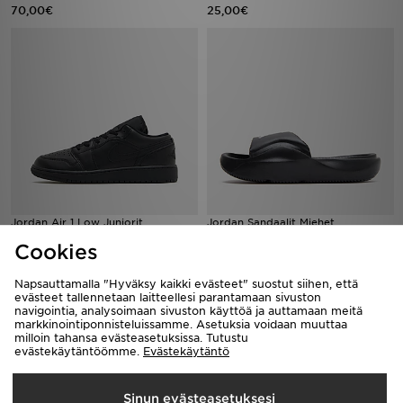
70,00€
25,00€
Jordan Air 1 Low Juniorit
Jordan Sandaalit Miehet
95,00€
25,00€
Cookies
Napsauttamalla "Hyväksy kaikki evästeet" suostut siihen, että
evästeet tallennetaan laitteellesi parantamaan sivuston
navigointia, analysoimaan sivuston käyttöä ja auttamaan meitä
markkinointiponnisteluissamme. Asetuksia voidaan muuttaa
milloin tahansa evästeasetuksissa. Tutustu
evästekäytäntöömme.
Evästekäytäntö
Sinun evästeasetuksesi