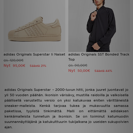
adidas Originals Superstar Ii Naiset
adidas Originals SST Bonded Track
Top
120,00€
Oli
Nyt
90,00€
95,00€
Oli
Säästä 21%
Nyt
50,00€
Säästä 44%
adidas Originals Superstar – 2000-luvun hitti, jonka juuret juontavat jo
yli 50 vuoden päähän. Ikonisin värisävy, mustilla raidoilla ja valkoisella
päällisellä varustettu versio on yksi katukuvaa eniten värittäneistä
sneaker-malleista. Kenkä tarjoaa tukea ja mukavuutta samassa
paketissa, tyylistä tinkimättä. Malli on eittämättä adidaksen
kenkämalleista tunnetuin ja ikonisin. Se on toiminut katumuodin
suunnannäyttäjänä ja katukulttuurin tukijalkana jo useiden sukupolvien
ajan.