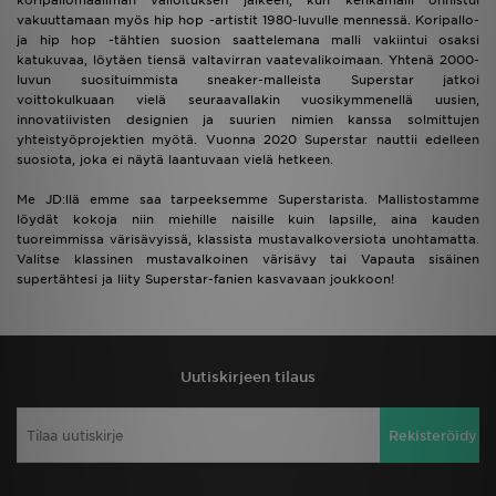
koripallomaailman valloituksen jälkeen, kun kenkämalli onnistui
vakuuttamaan myös hip hop -artistit 1980-luvulle mennessä. Koripallo-
ja hip hop -tähtien suosion saattelemana malli vakiintui osaksi
katukuvaa, löytäen tiensä valtavirran vaatevalikoimaan. Yhtenä 2000-
luvun suosituimmista sneaker-malleista Superstar jatkoi
voittokulkuaan vielä seuraavallakin vuosikymmenellä uusien,
innovatiivisten designien ja suurien nimien kanssa solmittujen
yhteistyöprojektien myötä. Vuonna 2020 Superstar nauttii edelleen
suosiota, joka ei näytä laantuvaan vielä hetkeen.
Me JD:llä emme saa tarpeeksemme Superstarista. Mallistostamme
löydät kokoja niin miehille naisille kuin lapsille, aina kauden
tuoreimmissa värisävyissä, klassista mustavalkoversiota unohtamatta.
Valitse klassinen mustavalkoinen värisävy tai Vapauta sisäinen
supertähtesi ja liity Superstar-fanien kasvavaan joukkoon!
Uutiskirjeen tilaus
Rekisteröidy