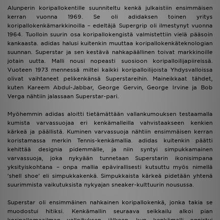
Alunperin koripallokentille suunniteltu kenkä julkaistiin ensimmäisen
kerran vuonna 1969. Se oli adidaksen toinen yritys
koripallokenkämarkkinoilla – edeltäjä Supergrip oli ilmestynyt vuonna
1964. Tuolloin suurin osa koripallokengistä valmistettiin vielä pääsoin
kankaasta. adidas halusi kuitenkin muuttaa koripallokenkäteknologian
suunnan. Superstar ja sen kestävä nahkapäällinen toivat markkinoille
jotain uutta. Malli nousi nopeasti suosioon koripalloilijapiireissä.
Vuoteen 1973 mennessä miltei kaikki koripalloilijoista Yhdysvalloissa
olivat vaihtaneet pelikenkänsä Superstareihin. Maineikkaat tähdet,
kuten Kareem Abdul-Jabbar, George Gervin, George Irvine ja Bob
Verga nähtiin jalassaan Superstar-pari.
Myöhemmin adidas aloitti tietämättään vallankumouksen testaamalla
kumista varvassuojaa eri kenkämalleilla vahvistaakseen kenkien
kärkeä ja päällistä. Kuminen varvassuoja nähtiin ensimmäisen kerran
koristamassa merkin Tennis-kenkämallia. adidas kuitenkin päätti
kehittää designia pidemmälle, ja niin syntyi simpukkamainen
varvassuoja, joka nykyään tunnetaan Superstarin ikonisimpana
yksityiskohtana – onpa mallia epävirallisesti kutsuttu myös nimellä
‘shell shoe’ eli simpukkakenkä. Simpukkaista kärkeä pidetään yhtenä
suurimmista vaikutuksista nykyajan sneaker-kulttuurin nousussa.
Superstar oli ensimmäinen nahkainen koripallokenkä, jonka takia se
muodostui hitiksi. Kenkämallin seuraava seikkailu alkoi pian