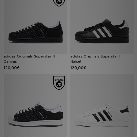
Urheilu
Lataa JD-sovellus
Minun JD
Minun viestini
adidas Originals Superstar II
adidas Originals Superstar II
Canvas
Naiset
120,00€
120,00€
Asiakaspalvelu ja tietoa