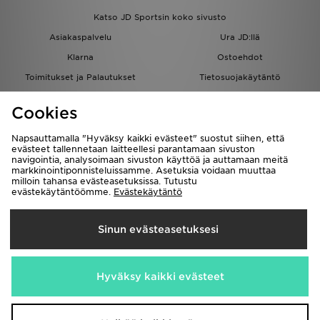
Katso JD Sportsin koko sivusto
Asiakaspalvelu
Ura JD:llä
Klarna
Ostoehdot
Toimitukset ja Palautukset
Tietosuojakäytäntö
Evästeet
Evästeasetukset
Cookies
Löydä myymälä
Opiskelijat
Kumppanuusohjelma
JD Blog
Napsauttamalla "Hyväksy kaikki evästeet" suostut siihen, että
evästeet tallennetaan laitteellesi parantamaan sivuston
navigointia, analysoimaan sivuston käyttöä ja auttamaan meitä
markkinointiponnisteluissamme. Asetuksia voidaan muuttaa
milloin tahansa evästeasetuksissa. Tutustu
evästekäytäntöömme.
Evästekäytäntö
Toimitetaan
Sinun evästeasetuksesi
Suomi
Me hyväksymme seuraavat maksutavat
Hyväksy kaikki evästeet
Vieraile yrityksemme sivulla
www.jdplc.com