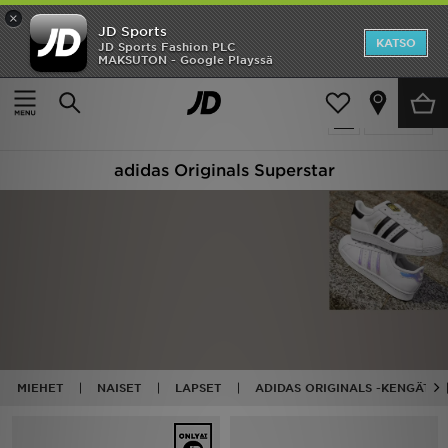
×
JD Sports
Etusivu
KATSO
JD Sports Fashion PLC
MAKSUTON - Google Playssä
Etusivu
Adidas Originals Superstar
Ale
28 tuotetta
Suodata
Uutuudet
adidas Originals Superstar
Naiset
Miehet
Lapset
Suosikit
Tuotemerkit
MIEHET
NAISET
LAPSET
ADIDAS ORIGINALS -KENGÄT
Inspiroidu
Jalkapallo