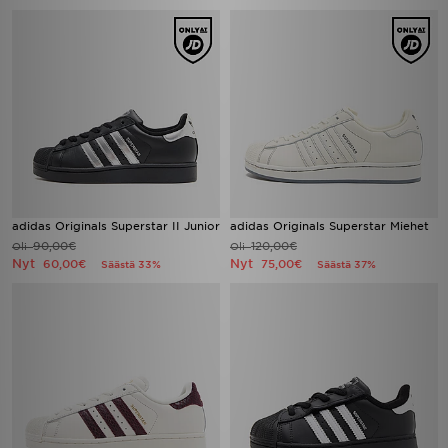
adidas Originals Superstar II Junior
adidas Originals Superstar Miehet
90,00€
120,00€
Oli
Oli
Nyt
Nyt
60,00€
75,00€
Säästä 33%
Säästä 37%