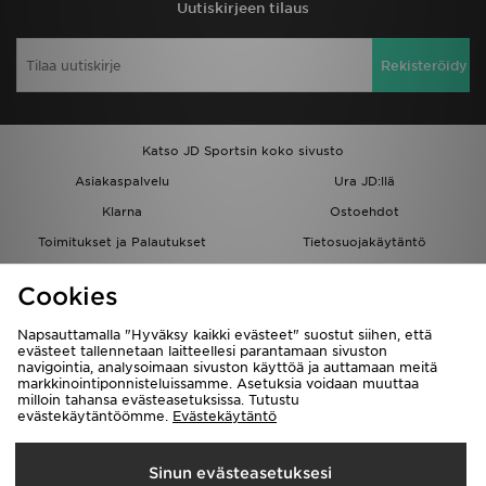
Uutiskirjeen tilaus
Rekisteröidy
Katso JD Sportsin koko sivusto
Asiakaspalvelu
Ura JD:llä
Klarna
Ostoehdot
Toimitukset ja Palautukset
Tietosuojakäytäntö
Evästeet
Evästeasetukset
Cookies
Löydä myymälä
Opiskelijat
Kumppanuusohjelma
JD Blog
Napsauttamalla "Hyväksy kaikki evästeet" suostut siihen, että
evästeet tallennetaan laitteellesi parantamaan sivuston
navigointia, analysoimaan sivuston käyttöä ja auttamaan meitä
markkinointiponnisteluissamme. Asetuksia voidaan muuttaa
milloin tahansa evästeasetuksissa. Tutustu
evästekäytäntöömme.
Evästekäytäntö
Toimitetaan
Sinun evästeasetuksesi
Suomi