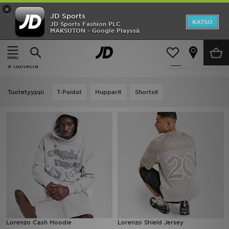
×
JD Sports
Etusivu
KATSO
JD Sports Fashion PLC
MAKSUTON - Google Playssä
Etusivu
Lorenzo
Ale
Lorenzo
Suodata
Uutuudet
8 tuotetta
Naiset
Tuotetyyppi
T-Paidat
Hupparit
Shortsit
Miehet
Lapset
Suosikit
Tuotemerkit
Inspiroidu
Lorenzo Cash Hoodie
Lorenzo Shield Jersey
Jalkapallo