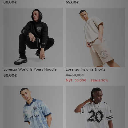
80,00€
55,00€
Urheilu
Lataa JD-sovellus
Minun JD
Minun viestini
Asiakaspalvelu ja tietoa
Lorenzo World Is Yours Hoodie
Lorenzo Insignia Shorts
80,00€
50,00€
Oli
Nyt
35,00€
Säästä 30%