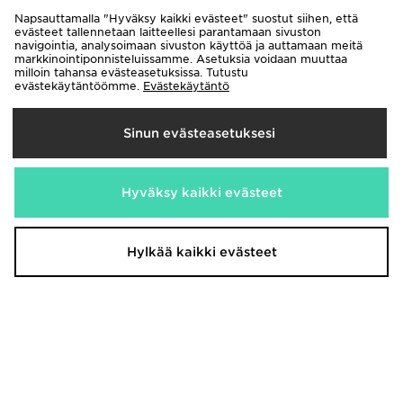
Shorts
70,00€
Oli
Napsauttamalla "Hyväksy kaikki evästeet" suostut siihen, että
35,00€
Nyt
Oli
35,00€
Säästä 50%
evästeet tallennetaan laitteellesi parantamaan sivuston
Nyt
15,00€
Säästä 57%
navigointia, analysoimaan sivuston käyttöä ja auttamaan meitä
markkinointiponnisteluissamme. Asetuksia voidaan muuttaa
milloin tahansa evästeasetuksissa. Tutustu
evästekäytäntöömme.
Evästekäytäntö
Sinun evästeasetuksesi
Hyväksy kaikki evästeet
New Balance Logo Woven Shorts
EA7 Emporio Armani Shortsit
Hylkää kaikki evästeet
Naiset
40,00€
Oli
Nyt
75,00€
15,00€
Oli
Säästä 62%
Nyt
35,00€
Säästä 53%