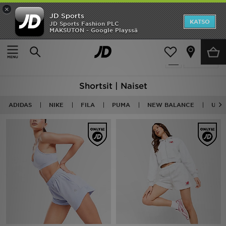
×
JD Sports
Etusivu
KATSO
JD Sports Fashion PLC
MAKSUTON - Google Playssä
Etusivu
Naiset
Naisten vaatteet
Shortsit
Ale
141 tuotetta
Suodata
Uutuudet
Shortsit | Naiset
Naiset
ADIDAS
NIKE
FILA
PUMA
NEW BALANCE
UND
Miehet
Lapset
Suosikit
Tuotemerkit
Inspiroidu
Jalkapallo