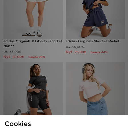
adidas Originals X Liberty -shortsit
adidas Originals Shortsit Miehet
Naiset
45,00€
Oli
35,00€
Nyt
Oli
25,00€
Säästä 44%
Nyt
25,00€
Säästä 29%
Cookies
Columbia Hike Ribbed Cycle
LEVI'S Denim Wrap Skort