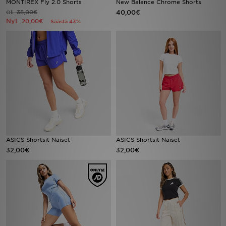
MONTIREX Fly 2.0 Shorts
New Balance Chrome Shorts
35,00€
40,00€
Oli
Nyt
20,00€
Säästä 43%
Urheilu
Lataa JD-sovellus
Minun JD
Minun viestini
Asiakaspalvelu ja tietoa
ASICS Shortsit Naiset
ASICS Shortsit Naiset
32,00€
32,00€