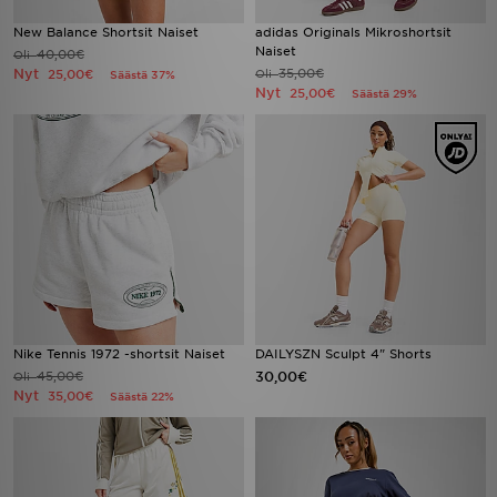
New Balance Shortsit Naiset
adidas Originals Mikroshortsit
Naiset
40,00€
Oli
Nyt
35,00€
25,00€
Oli
Säästä 37%
Nyt
25,00€
Säästä 29%
Nike Tennis 1972 -shortsit Naiset
DAILYSZN Sculpt 4" Shorts
45,00€
30,00€
Oli
Nyt
35,00€
Säästä 22%