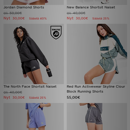
Jordan Diamond Shorts
New Balance Shortsit Naiset
50,00€
40,00€
Oli
Oli
Nyt
Nyt
30,00€
30,00€
Säästä 40%
Säästä 25%
The North Face Shortsit Naiset
Red Run Activewear Skyline Clour
Block Running Shorts
40,00€
Oli
Nyt
55,00€
30,00€
Säästä 25%