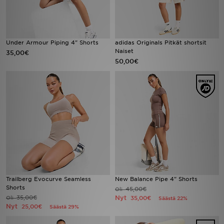
Under Armour Piping 4" Shorts
adidas Originals Pitkät shortsit
Naiset
35,00€
50,00€
Trailberg Evocurve Seamless
New Balance Pipe 4" Shorts
Shorts
45,00€
Oli
35,00€
Nyt
Oli
35,00€
Säästä 22%
Nyt
25,00€
Säästä 29%