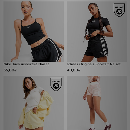
Nike Juoksushortsit Naiset
adidas Originals Shortsit Naiset
35,00€
40,00€