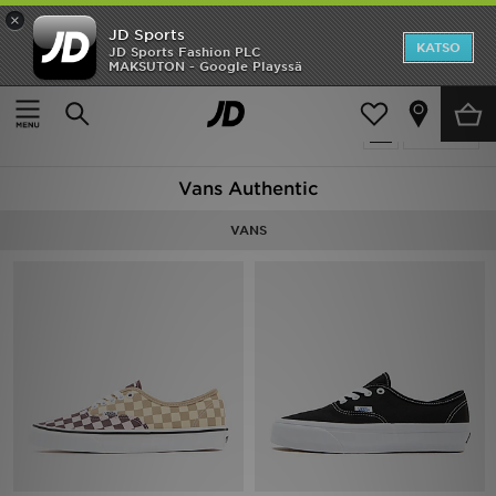
×
JD Sports
Etusivu
KATSO
JD Sports Fashion PLC
MAKSUTON - Google Playssä
Etusivu
Vans Authentic
Ale
9 tuotetta
Suodata
Uutuudet
Vans Authentic
Naiset
VANS
Miehet
Lapset
Suosikit
Tuotemerkit
Inspiroidu
Jalkapallo