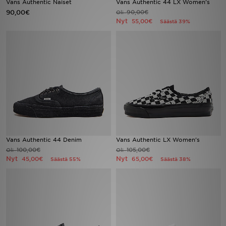
Vans Authentic Naiset
Vans Authentic 44 LX Women's
90,00€
90,00€
Oli
Nyt
55,00€
Säästä 39%
Urheilu
Lataa JD-sovellus
Minun JD
Minun viestini
Asiakaspalvelu ja tietoa
Vans Authentic 44 Denim
Vans Authentic LX Women's
100,00€
105,00€
Oli
Oli
Nyt
Nyt
45,00€
65,00€
Säästä 55%
Säästä 38%