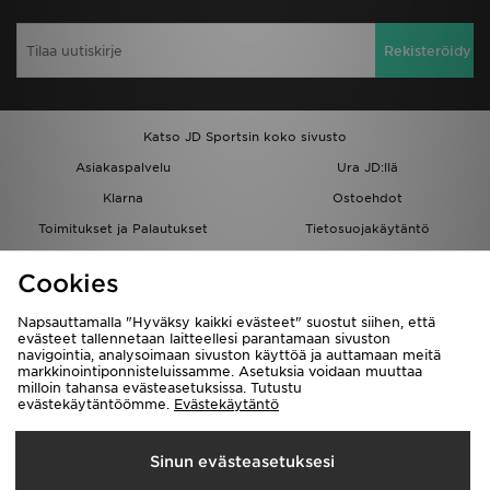
Rekisteröidy
Katso JD Sportsin koko sivusto
Asiakaspalvelu
Ura JD:llä
Klarna
Ostoehdot
Toimitukset ja Palautukset
Tietosuojakäytäntö
Evästeet
Evästeasetukset
Cookies
Löydä myymälä
Opiskelijat
Kumppanuusohjelma
JD Blog
Napsauttamalla "Hyväksy kaikki evästeet" suostut siihen, että
evästeet tallennetaan laitteellesi parantamaan sivuston
navigointia, analysoimaan sivuston käyttöä ja auttamaan meitä
markkinointiponnisteluissamme. Asetuksia voidaan muuttaa
milloin tahansa evästeasetuksissa. Tutustu
evästekäytäntöömme.
Evästekäytäntö
Toimitetaan
Sinun evästeasetuksesi
Suomi