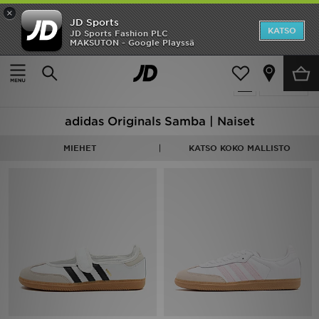
×
JD Sports
Etusivu
KATSO
JD Sports Fashion PLC
MAKSUTON - Google Playssä
Etusivu
Naiset
Ale
7 tuotetta
Suodata
Uutuudet
adidas Originals Samba | Naiset
Naiset
MIEHET
KATSO KOKO MALLISTO
Miehet
Lapset
Suosikit
Tuotemerkit
Inspiroidu
Jalkapallo