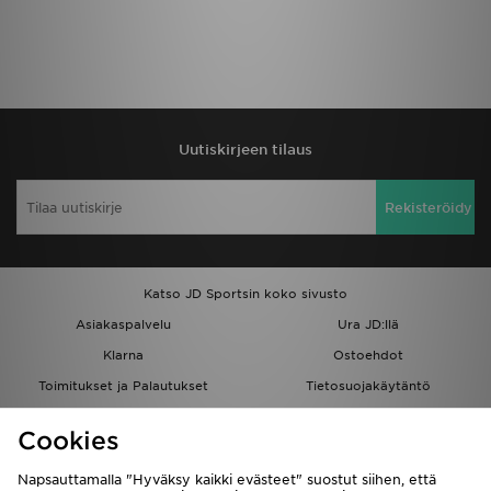
Uutiskirjeen tilaus
Rekisteröidy
Katso JD Sportsin koko sivusto
Asiakaspalvelu
Ura JD:llä
Klarna
Ostoehdot
Toimitukset ja Palautukset
Tietosuojakäytäntö
Evästeet
Evästeasetukset
Cookies
Löydä myymälä
Opiskelijat
Kumppanuusohjelma
JD Blog
Napsauttamalla "Hyväksy kaikki evästeet" suostut siihen, että