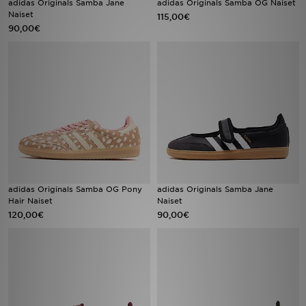
adidas Originals Samba Jane
adidas Originals Samba OG Naiset
Naiset
115,00€
90,00€
Urheilu
Lataa JD-sovellus
Minun JD
Minun viestini
Asiakaspalvelu ja tietoa
adidas Originals Samba OG Pony
adidas Originals Samba Jane
Hair Naiset
Naiset
120,00€
90,00€