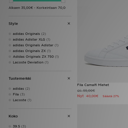
Style
adidas Originals
(2)
adidas Adistar XLG
(1)
adidas Originals Adistar
(1)
adidas Originals ZX
(1)
Adidas Originals ZX 750
(1)
Lacoste Deviation
(1)
Tuotemerkki
Fila Camalfi Miehet
adidas
(2)
55,00€
Oli
Fila
(3)
Nyt
40,00€
Säästä 27%
Lacoste
(1)
Koko
39.5
(3)