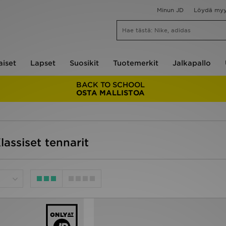
Minun JD
Löydä my
aiset
Lapset
Suosikit
Tuotemerkit
Jalkapallo
BACK TO SCHOOL
OSTA MALLISTOA
lassiset tennarit