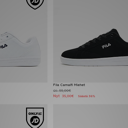
Fila Camalfi Miehet
55,00€
Oli
Nyt
35,00€
Säästä 36%