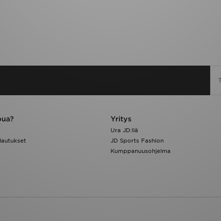
pua?
Yritys
Ura JD:llä
lautukset
JD Sports Fashion
Kumppanuusohjelma