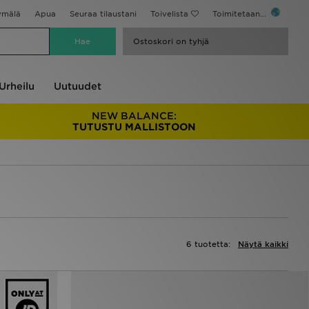
ymälä
Apua
Seuraa tilaustani
Toivelista
Toimitetaan...
Ostoskori on tyhjä
Urheilu
Uutuudet
NEW BALANCE:
TUTUSTU MALLISTOON
6 tuotetta:
Näytä kaikki