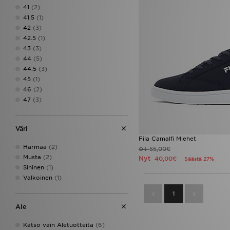
41
(2)
41.5
(1)
42
(3)
42.5
(1)
43
(3)
44
(5)
44.5
(3)
45
(1)
46
(2)
47
(3)
Väri
Fila Camalfi Miehet
Harmaa
(2)
55,00€
Oli
Musta
(2)
Nyt
40,00€
Säästä 27%
Sininen
(1)
Valkoinen
(1)
1
Ale
Katso vain Aletuotteita
(6)