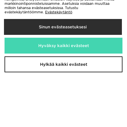
markkinointiponnisteluissamme. Asetuksia voidaan muuttaa
milloin tahansa evästeasetuksissa. Tutustu
evästekäytäntöömme.
Evästekäytäntö
Sinun evästeasetuksesi
Salomon XT-6 Women's
New Balance 204L Naiset
Hyväksy kaikki evästeet
180,00€
130,00€
Hylkää kaikki evästeet
New Balance 204L Naiset
New Balance 740 Naiset
130,00€
120,00€