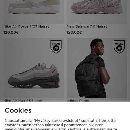
Nike Air Force 1 '07 Naiset
New Balance 741 Naiset
120,00€
120,00€
Nike Air Max 95 Naiset
adidas Reppu
190,00€
25,00€
Cookies
Napsauttamalla "Hyväksy kaikki evästeet" suostut siihen, että
evästeet tallennetaan laitteellesi parantamaan sivuston
navigointia, analysoimaan sivuston käyttöä ja auttamaan meitä