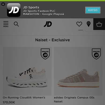
×
JD Sports
Etusivu
KATSO
JD Sports Fashion PLC
MAKSUTON - Google Playssä
Etusivu
Naiset
Ale
489 tuotetta
Suodata
Uutuudet
Naiset - Exclusive
Naiset
Miehet
Lapset
Suosikit
Tuotemerkit
Inspiroidu
On Running Cloudtilt Women's
adidas Originals Campus 00s
Naiset
170,00€
Jalkapallo