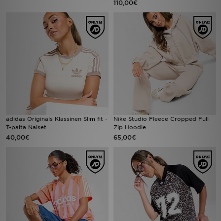
110,00€
Urheilu
Lataa JD-sovellus
Minun JD
Minun viestini
Asiakaspalvelu ja tietoa
adidas Originals Klassinen Slim fit -
Nike Studio Fleece Cropped Full
T-paita Naiset
Zip Hoodie
40,00€
65,00€