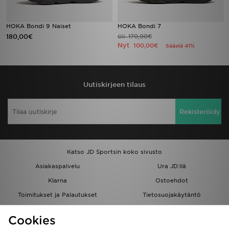
HOKA Bondi 9 Naiset
HOKA Bondi 7
180,00€
170,00€
Oli
Nyt
100,00€
Säästä 41%
Uutiskirjeen tilaus
Rekisteröidy
Katso JD Sportsin koko sivusto
Asiakaspalvelu
Ura JD:llä
Klarna
Ostoehdot
Toimitukset ja Palautukset
Tietosuojakäytäntö
Evästeet
Evästeasetukset
Cookies
Löydä myymälä
Opiskelijat