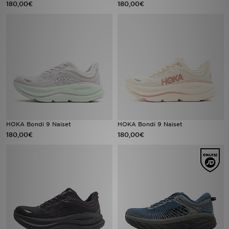
180,00€
180,00€
Urheilu
Lataa JD-sovellus
Minun JD
Minun viestini
Asiakaspalvelu ja tietoa
HOKA Bondi 9 Naiset
HOKA Bondi 9 Naiset
180,00€
180,00€