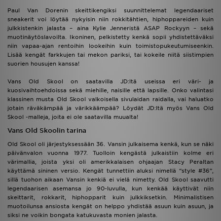
Paul Van Dorenin skeittikengiksi suunnittelemat legendaariset
sneakerit voi löytää nykyisin niin rokkitähtien, hiphoppareiden kuin
julkkistenkin jalasta – aina Kylie Jenneristä ASAP Rockyyn – sekä
muotinäytöslavoilta. Ikoninen, pelkistetty kenkä sopii yhdistettäväksi
niin vapaa-ajan rentoihin lookeihin kuin toimistopukeutumiseenkin.
Lisää kengät farkkujen tai mekon pariksi, tai kokeile niitä siistimpien
suorien housujen kanssa!
Vans Old Skool on saatavilla JD:ltä useissa eri väri- ja
kuosivaihtoehdoissa sekä miehille, naisille että lapsille. Onko valintasi
klassinen musta Old Skool valkoisella sivulaidan raidalla, vai haluatko
jotain räväkämpää ja värikkäämpää? Löydät JD:ltä myös Vans Old
Skool -malleja, joita ei ole saatavilla muualta!
Vans Old Skoolin tarina
Old Skool oli järjestyksessään 36. Vansin julkaisema kenkä, kun se näki
päivänvalon vuonna 1977. Tuolloin kengästä julkaistiin kolme eri
värimallia, joista yksi oli amerikkalaisen ohjaajan Stacy Peraltan
käyttämä sininen versio. Kengät tunnettiin aluksi nimellä “style #36”,
sillä tuohon aikaan Vansin kenkiä ei vielä nimetty. Old Skool saavutti
legendaarisen asemansa jo 90-luvulla, kun kenkää käyttivät niin
skeittarit, rokkarit, hiphopparit kuin julkkiksetkin. Minimalistisen
muotoilunsa ansiosta kengät on helppo yhdistää asuun kuin asuun, ja
siksi ne voikin bongata katukuvasta monien jalasta.