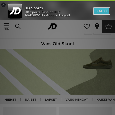
×
JD Sports
Etusivu
KATSO
JD Sports Fashion PLC
MAKSUTON - Google Playssä
Etusivu
Vans Old Skool
Ale
15 tuotetta
Suodata
Uutuudet
Vans Old Skool
Naiset
Miehet
Lapset
Suosikit
Tuotemerkit
MIEHET
NAISET
LAPSET
VANS-KENGÄT
KAIKKI VA
Inspiroidu
Jalkapallo