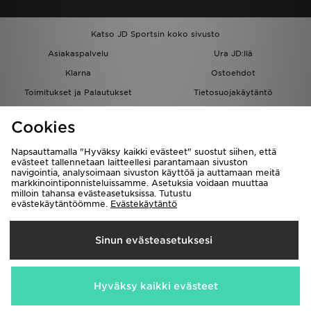
Katso JD Sportsin koko sivusto
Asiakaspalvelu
Ura JD:llä
Klarna
Ostoehdot
Toimitukset ja Palautukset
Tietosuojakäytäntö
Evästeet
Evästeasetukset
Cookies
Löydä myymälä
Opiskelijat
Kumppanuusohjelma
JD Blog
Napsauttamalla "Hyväksy kaikki evästeet" suostut siihen, että
evästeet tallennetaan laitteellesi parantamaan sivuston
navigointia, analysoimaan sivuston käyttöä ja auttamaan meitä
markkinointiponnisteluissamme. Asetuksia voidaan muuttaa
milloin tahansa evästeasetuksissa. Tutustu
evästekäytäntöömme.
Evästekäytäntö
Toimitetaan
Sinun evästeasetuksesi
Suomi
Me hyväksymme seuraavat maksutavat
Hyväksy kaikki evästeet