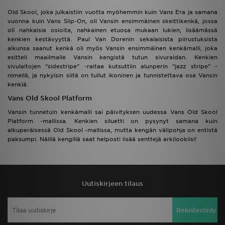
Old Skool, joka julkaistiin vuotta myöhemmin kuin Vans Era ja samana
vuonna kuin
Vans Slip-On
, oli Vansin ensimmäinen skeittikenkä, jossa
oli nahkaisia osioita, nahkainen etuosa mukaan lukien, lisäämässä
kenkien kestävyyttä. Paul Van Dorenin sekalaisista piirustuksista
alkunsa saanut kenkä oli myös Vansin ensimmäinen kenkämalli, joka
esitteli maailmalle Vansin kengistä tutun sivuraidan. Kenkien
sivulaitojen “sidestripe” -raitaa kutsuttiin alunperin “jazz stripe” -
nimellä, ja nykyisin siitä on tullut ikoninen ja tunnistettava osa Vansin
kenkiä.
Vans Old Skool Platform
Vansin tunnetuin kenkämalli sai päivityksen uudessa Vans Old Skool
Platform -mallissa. Kenkien siluetti on pysynyt samana kuin
alkuperäisessä Old Skool -mallissa, mutta kengän välipohja on entistä
paksumpi. Näillä kengillä saat helposti lisää senttejä arkilookiisi!
Uutiskirjeen tilaus
Rekisteröidy