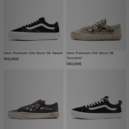
Urheilu
Lataa JD-sovellus
Minun JD
Minun viestini
Vans Premium Old Skool 36 Naiset
Vans Premium Old Skool 36
'Souvenir'
100,00€
140,00€
Asiakaspalvelu ja tietoa