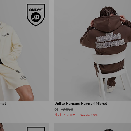
ehet
Unlike Humans Huppari Miehet
70,00€
Oli
Nyt
35,00€
Säästä 50%