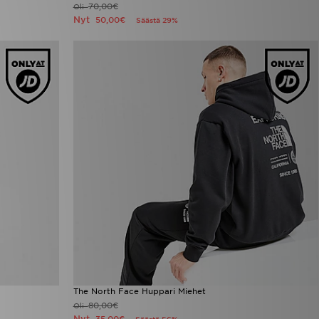
70,00€
Oli
Nyt
50,00€
Säästä 29%
The North Face Huppari Miehet
80,00€
Oli
Nyt