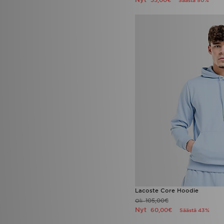
35,00€
Säästä 50%
Lacoste Core Hoodie
105,00€
Oli
Nyt
60,00€
Säästä 43%