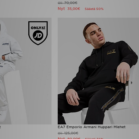
70,00€
Oli
Nyt
35,00€
Säästä 50%
t
EA7 Emporio Armani Huppari Miehet
125,00€
Oli
Nyt