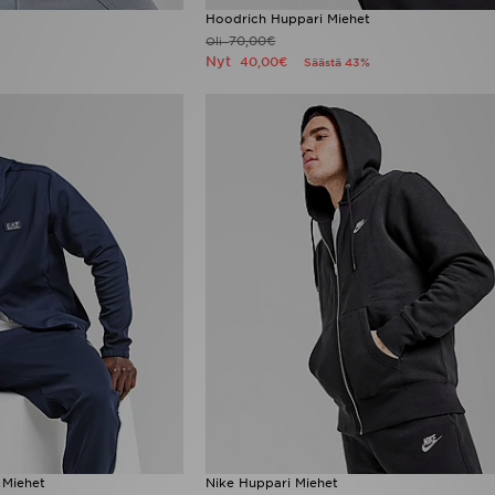
Hoodrich Huppari Miehet
70,00€
Oli
Nyt
40,00€
Säästä 43%
 Miehet
Nike Huppari Miehet