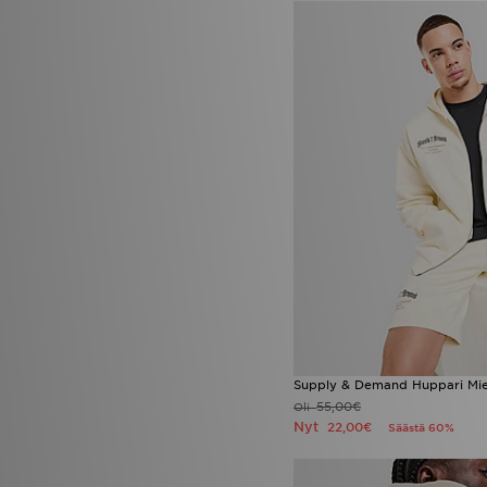
Supply & Demand Huppari Mi
55,00€
Oli
Nyt
22,00€
Säästä 60%