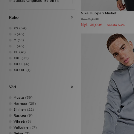
adidas Originals Trefoil
(1)
Vans
(2)
adidas Originals Trefoil
Essentials
(1)
Nike Huppari Miehet
adidas Tiro
(1)
Koko
75,00€
Oli
adidas ZNE Collection
(1)
Nyt
35,00€
Säästä 53%
XS
(54)
Nike Club
(1)
S
(45)
Nike Nocta
(1)
M
(51)
Nike Tech Fleece
(1)
L
(45)
Nike x NOCTA
(1)
XL
(41)
XXL
(32)
XXXL
(4)
XXXXL
(1)
Väri
Musta
(39)
Harmaa
(29)
Sininen
(22)
Ruskea
(9)
Vihreä
(8)
Valkoinen
(7)
Beige
(3)