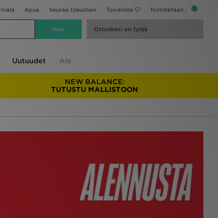
ymälä
Apua
Seuraa tilaustani
Toivelista
Toimitetaan...
Ostoskori on tyhjä
Uutuudet
Ale
NEW BALANCE:
TUTUSTU MALLISTOON