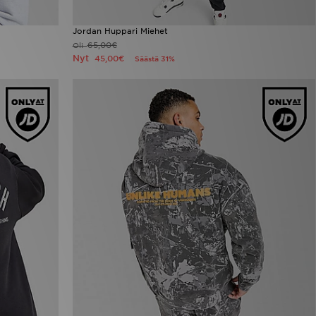
Jordan Huppari Miehet
65,00€
Oli
Nyt
45,00€
Säästä 31%