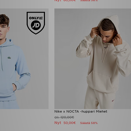
80,00€
Säästä 36%
Nike x NOCTA -huppari Miehet
120,00€
Oli
Nyt
50,00€
Säästä 58%