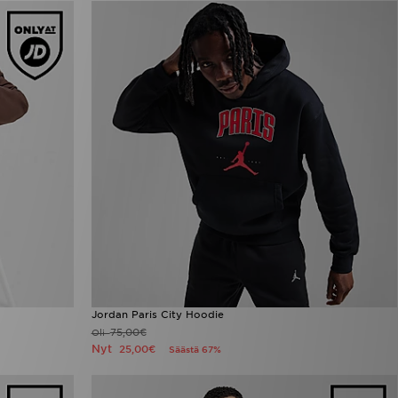
Jordan Paris City Hoodie
75,00€
Oli
Nyt
25,00€
Säästä 67%