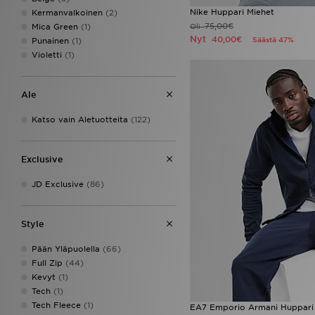
Nike Huppari Miehet
Kermanvalkoinen
(2)
75,00€
Oli
Mica Green
(1)
Nyt
40,00€
Säästä 47%
Punainen
(1)
Violetti
(1)
Ale
Katso vain Aletuotteita
(122)
Exclusive
JD Exclusive
(86)
Style
Pään Yläpuolella
(66)
Full Zip
(44)
Kevyt
(1)
Tech
(1)
Tech Fleece
(1)
EA7 Emporio Armani Huppari