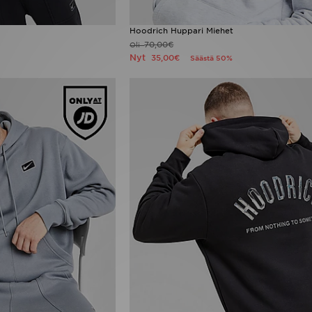
Hoodrich Huppari Miehet
70,00€
Oli
Nyt
35,00€
Säästä 50%