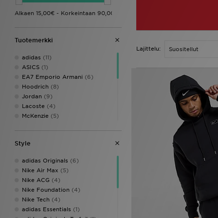
Tuotemerkki
Lajittelu:
adidas
(11)
ASICS
(1)
EA7 Emporio Armani
(6)
Hoodrich
(8)
Jordan
(9)
Lacoste
(4)
McKenzie
(5)
Napapijri
(7)
New Balance
(4)
Style
New Era
(1)
Nike
(29)
adidas Originals
(6)
PUMA
(4)
Nike Air Max
(5)
Reebok
(1)
Nike ACG
(4)
Supply & Demand
(7)
Nike Foundation
(4)
The North Face
(11)
Nike Tech
(4)
Under Armour
(3)
adidas Essentials
(1)
Unlike Humans
(9)