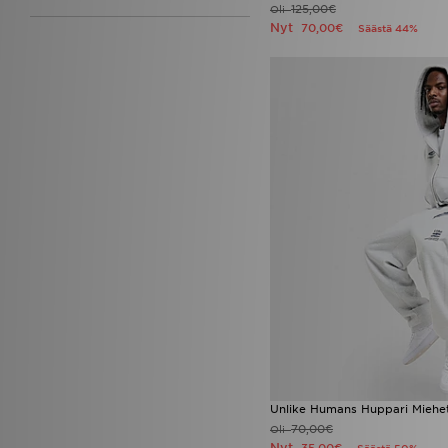
125,00€
Oli
Nyt
70,00€
Säästä 44%
Unlike Humans Huppari Miehe
70,00€
Oli
Nyt