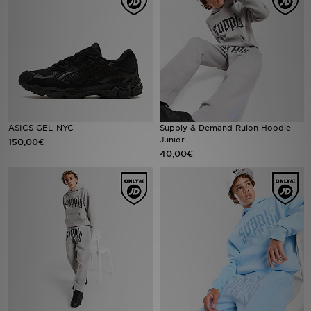
Urheilu
Lataa JD-sovellus
Minun JD
Minun viestini
ASICS GEL-NYC
Supply & Demand Rulon Hoodie
Junior
150,00€
40,00€
Asiakaspalvelu ja tietoa