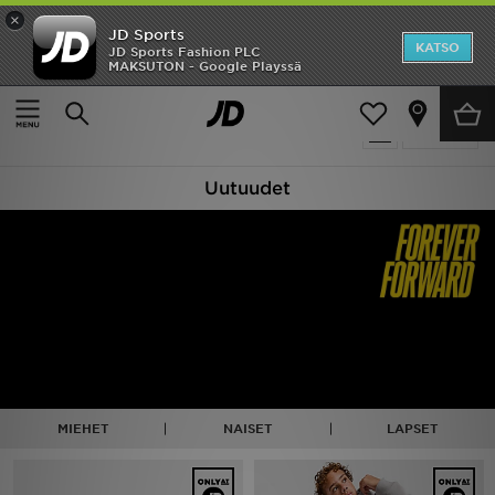
×
JD Sports
Etusivu
KATSO
JD Sports Fashion PLC
MAKSUTON - Google Playssä
Etusivu
New In
Ale
448 tuotetta
Suodata
Uutuudet
Uutuudet
Naiset
Miehet
Lapset
Suosikit
Tuotemerkit
MIEHET
NAISET
LAPSET
Inspiroidu
Jalkapallo