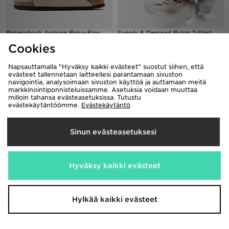
Birkenstock Arizona Birko-Flor
Supply & Demand Rulon T-Shirt
Naiset
Junior
Cookies
100,00€
25,00€
Napsauttamalla "Hyväksy kaikki evästeet" suostut siihen, että
evästeet tallennetaan laitteellesi parantamaan sivuston
navigointia, analysoimaan sivuston käyttöä ja auttamaan meitä
markkinointiponnisteluissamme. Asetuksia voidaan muuttaa
milloin tahansa evästeasetuksissa. Tutustu
evästekäytäntöömme.
Evästekäytäntö
Sinun evästeasetuksesi
Hyväksy kaikki evästeet
adidas Core Badge Of Sport
adidas Originals Classic Track Top
Jacket Junior
75,00€
85,00€
Hylkää kaikki evästeet