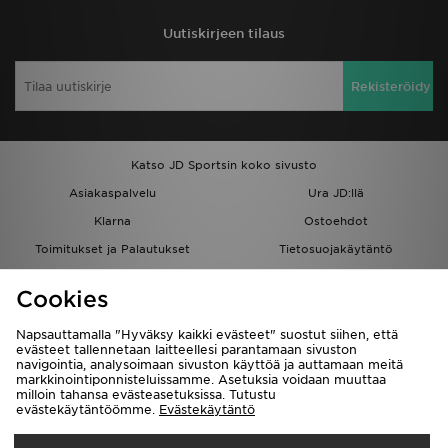
Uutiskirjeen tilaus
Rekisteröidy
Katso JD Sportsin koko sivusto
Asiakaspalvelu
Ura JD:llä
Klarna
Ostoehdot
Toimitukset ja Palautukset
Tietosuojakäytäntö
Evästeet
Evästeasetukset
Cookies
Löydä myymälä
Opiskelijat
Kumppanuusohjelma
JD Blog
Napsauttamalla "Hyväksy kaikki evästeet" suostut siihen, että
evästeet tallennetaan laitteellesi parantamaan sivuston
navigointia, analysoimaan sivuston käyttöä ja auttamaan meitä
markkinointiponnisteluissamme. Asetuksia voidaan muuttaa
milloin tahansa evästeasetuksissa. Tutustu
evästekäytäntöömme.
Evästekäytäntö
Toimitetaan