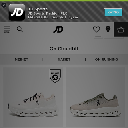
×
JD Sports
Etusivu
KATSO
JD Sports Fashion PLC
MAKSUTON - Google Playssä
Etusivu
On Running Cloudtilt
ALE
14 tuotetta
Suodata
Uutuudet
On Cloudtilt
Naiset
MEIHET
NAISET
ON RUNNING
Miehet
Lapset
Suosikit
Tuotemerkit
Inspiroidu
Jalkapallo