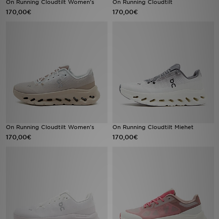
On Running Cloudtilt Women's
On Running Cloudtilt
170,00€
170,00€
Urheilu
Lataa JD-sovellus
Minun JD
Minun viestini
Asiakaspalvelu ja tietoa
On Running Cloudtilt Women's
On Running Cloudtilt Miehet
170,00€
170,00€