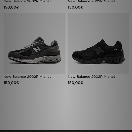
New Balance 2002R Miehet
New Balance 2002R Miehet
150,00€
150,00€
Urheilu
Lataa JD-sovellus
Minun JD
Minun viestini
Asiakaspalvelu ja tietoa
New Balance 2002R Miehet
New Balance 2002R Miehet
150,00€
150,00€