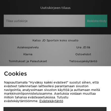
Uutiskirjeen tilaus
Rekisteröidy
Katso JD Sportsin koko sivusto
Asiakaspalvelu
Ura JD:llä
Klarna
Ostoehdot
Toimitukset ja Palautukset
Tietosuojakäytäntö
Evästeet
Evästeasetukset
Cookies
Löydä myymälä
Opiskelijat
Kumppanuusohjelma
JD Blog
Napsauttamalla "Hyväksy kaikki evästeet" suostut siihen, että
evästeet tallennetaan laitteellesi parantamaan sivuston
navigointia, analysoimaan sivuston käyttöä ja auttamaan meitä
markkinointiponnisteluissamme. Asetuksia voidaan muuttaa
milloin tahansa evästeasetuksissa. Tutustu
evästekäytäntöömme.
Evästekäytäntö
Toimitetaan