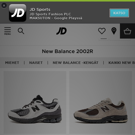
×
JD Sports
Etusivu
KATSO
JD Sports Fashion PLC
MAKSUTON - Google Playssä
Etusivu
New Balance 2002
Ale
4 tuotetta
Suodata
Uutuudet
New Balance 2002R
Naiset
MIEHET
NAISET
NEW BALANCE -KENGÄT
KAIKKI NEW 
Miehet
Lapset
Suosikit
Tuotemerkit
Inspiroidu
Jalkapallo