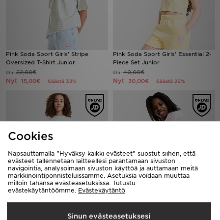
Pink Soda Sport Girls' Stripe
Pink Soda Sport Girls' Essential 2-
Oversized T-Shirt Junior
Piece Set Junior
22,00€
40,00€
Oli
Oli
Nyt
Nyt
15,00€
30,00€
Säästä 32%
Säästä 25%
Cookies
Napsauttamalla "Hyväksy kaikki evästeet" suostut siihen, että
evästeet tallennetaan laitteellesi parantamaan sivuston
navigointia, analysoimaan sivuston käyttöä ja auttamaan meitä
markkinointiponnisteluissamme. Asetuksia voidaan muuttaa
milloin tahansa evästeasetuksissa. Tutustu
evästekäytäntöömme.
Evästekäytäntö
Pink Soda Sport Girls' Holiday T-
adidas Originals T-paita Nuoret
Shirt Junior
25,00€
Oli
22,00€
Nyt
Oli
20,00€
Sinun evästeasetuksesi
Säästä 20%