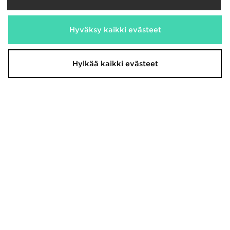
Nyt
15,00€
Säästä 32%
Hyväksy kaikki evästeet
Hylkää kaikki evästeet
MONTIREX Girls' Trail T-Shirt Junior
Nike T-paita Nuoret
32,00€
18,00€
Oli
Oli
Nyt
Nyt
25,00€
12,00€
Säästä 22%
Säästä 33%