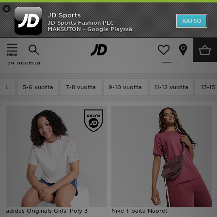
×
JD Sports
Etusivu
KATSO
JD Sports Fashion PLC
MAKSUTON - Google Playssä
Etusivu
Lapset
ALE
Lapset - T-Paidat
Suodata
Uutuudet
34 tuotetta
Naiset
L
5-6 vuotta
7-8 vuotta
9-10 vuotta
11-12 vuotta
13-15
Miehet
Lapset
Suosikit
Tuotemerkit
Inspiroidu
adidas Originals Girls' Poly 3-
Nike T-paita Nuoret
Jalkapallo