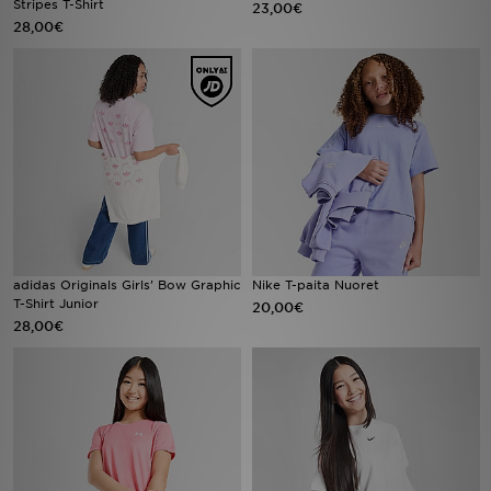
Stripes T-Shirt
23,00€
28,00€
Urheilu
Lataa JD-sovellus
Minun JD
Minun viestini
Asiakaspalvelu ja tietoa
adidas Originals Girls' Bow Graphic
Nike T-paita Nuoret
T-Shirt Junior
20,00€
28,00€