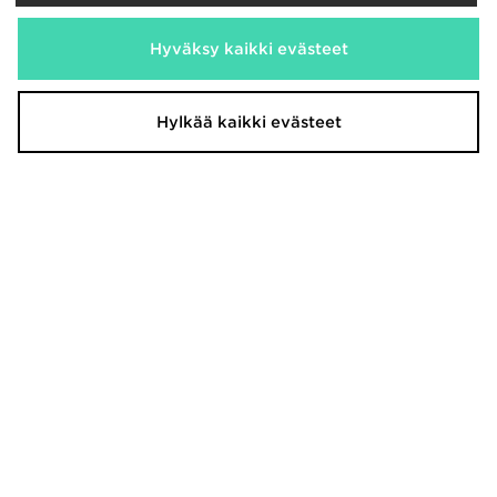
Hyväksy kaikki evästeet
Technicals Kuoritakki Miehet
Technicals Carbon Cargo Pants
80,00€
Hylkää kaikki evästeet
75,00€
Oli
Oli
Nyt
Nyt
35,00€
20,00€
Säästä 56%
Säästä 73%
Uutiskirjeen tilaus
Rekisteröidy