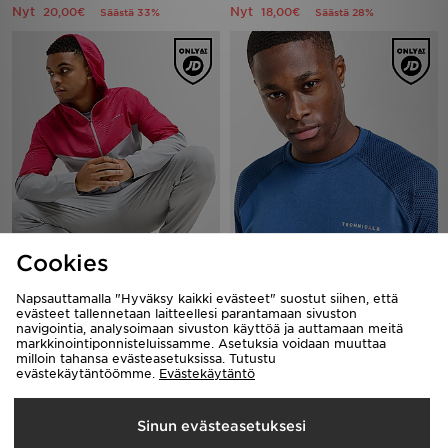
Nyt
Nyt
20,00€
18,00€
Säästä 33%
Säästä 28%
Technicals Bilrost Full Zip Hooded
Technicals Chevron T-Shirt
Cookies
Jacket
40,00€
Oli
70,00€
Nyt
Oli
10,00€
Säästä 75%
Napsauttamalla "Hyväksy kaikki evästeet" suostut siihen, että
Nyt
30,00€
Säästä 57%
evästeet tallennetaan laitteellesi parantamaan sivuston
navigointia, analysoimaan sivuston käyttöä ja auttamaan meitä
markkinointiponnisteluissamme. Asetuksia voidaan muuttaa
milloin tahansa evästeasetuksissa. Tutustu
evästekäytäntöömme.
Evästekäytäntö
Sinun evästeasetuksesi