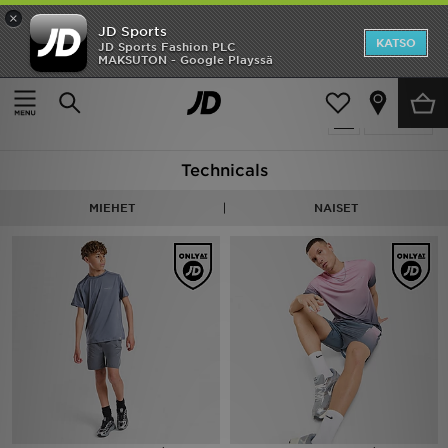
×
JD Sports
Etusivu
KATSO
JD Sports Fashion PLC
MAKSUTON - Google Playssä
Etusivu
Technicals
Ale
30 tuotetta
Suodata
Uutuudet
Technicals
Naiset
MIEHET
NAISET
Miehet
Lapset
Suosikit
Tuotemerkit
Inspiroidu
Jalkapallo