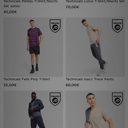
Technicals Mellizo T-Shirt/Shorts
Technicals Lotus T-Shirt/Shorts Set
Set Junior
70,00€
45,00€
Urheilu
Lataa JD-sovellus
Minun JD
Minun viestini
Asiakaspalvelu ja tietoa
Technicals Fells Poly T-Shirt
Technicals Isacc Track Pants
35,00€
60,00€